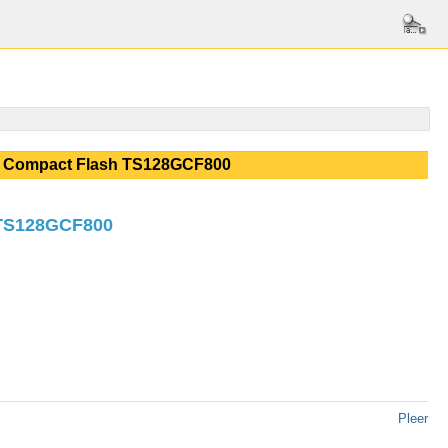
 - Compact Flash TS128GCF800
 TS128GCF800
Pleer