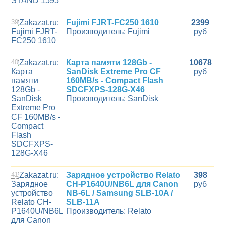
39
Fujimi FJRT-FC250 1610
2399
Производитель: Fujimi
руб
40
Карта памяти 128Gb -
10678
SanDisk Extreme Pro CF
руб
160MB/s - Compact Flash
SDCFXPS-128G-X46
Производитель: SanDisk
41
Зарядное устройство Relato
398
CH-P1640U/NB6L для Canon
руб
NB-6L / Samsung SLB-10A /
SLB-11A
Производитель: Relato