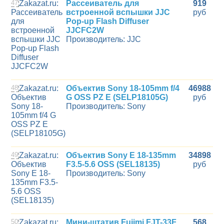
47
Рассеиватель для
919
встроенной вспышки JJC
руб
Pop-up Flash Diffuser
JJCFC2W
Производитель: JJC
48
Объектив Sony 18-105mm f/4
46988
G OSS PZ E (SELP18105G)
руб
Производитель: Sony
49
Объектив Sony E 18-135mm
34898
F3.5-5.6 OSS (SEL18135)
руб
Производитель: Sony
50
Мини-штатив Fujimi FJT-33F
568