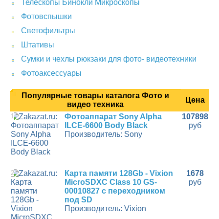
Телескопы Бинокли Микроскопы
Фотовспышки
Светофильтры
Штативы
Сумки и чехлы рюкзаки для фото- видеотехники
Фотоаксессуары
Популярные товары каталога Фото и
Цена
видео техника
1
Фотоаппарат Sony Alpha
107898
ILCE-6600 Body Black
руб
Производитель: Sony
2
Карта памяти 128Gb - Vixion
1678
MicroSDXC Class 10 GS-
руб
00010827 с переходником
под SD
Производитель: Vixion