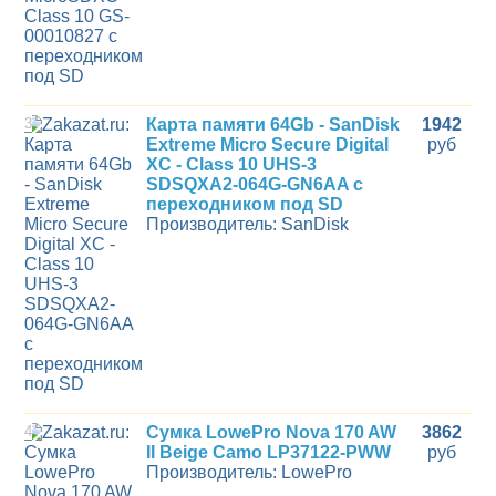
3
Карта памяти 64Gb - SanDisk
1942
Extreme Micro Secure Digital
руб
XC - Class 10 UHS-3
SDSQXA2-064G-GN6AA с
переходником под SD
Производитель: SanDisk
4
Сумка LowePro Nova 170 AW
3862
II Beige Camo LP37122-PWW
руб
Производитель: LowePro