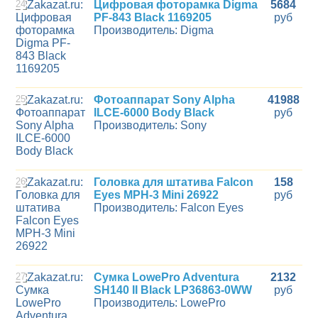
24
Цифровая фоторамка Digma
5684
PF-843 Black 1169205
руб
Производитель: Digma
25
Фотоаппарат Sony Alpha
41988
ILCE-6000 Body Black
руб
Производитель: Sony
26
Головка для штатива Falcon
158
Eyes MPH-3 Mini 26922
руб
Производитель: Falcon Eyes
27
Сумка LowePro Adventura
2132
SH140 II Black LP36863-0WW
руб
Производитель: LowePro