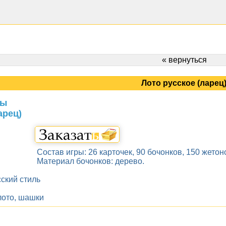
« вернуться
Лото русское (ларец
ры
арец)
Состав игры: 26 карточек, 90 бочонков, 150 жетон
Материал бочонков: дерево.
ский стиль
лото, шашки