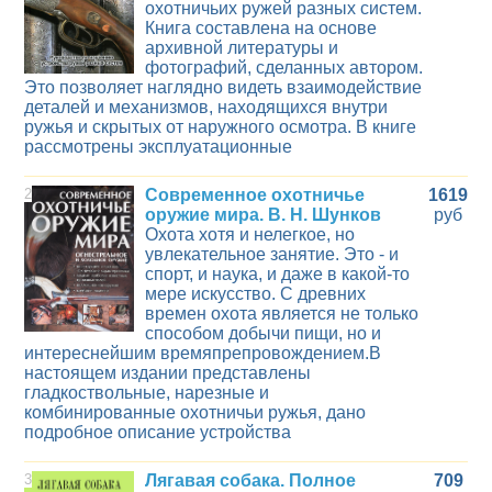
охотничьих ружей разных систем.
Книга составлена на основе
архивной литературы и
фотографий, сделанных автором.
Это позволяет наглядно видеть взаимодействие
деталей и механизмов, находящихся внутри
ружья и скрытых от наружного осмотра. В книге
рассмотрены эксплуатационные
2
Современное охотничье
1619
оружие мира. В. Н. Шунков
руб
Охота хотя и нелегкое, но
увлекательное занятие. Это - и
спорт, и наука, и даже в какой-то
мере искусство. С древних
времен охота является не только
способом добычи пищи, но и
интереснейшим времяпрепровождением.В
настоящем издании представлены
гладкоствольные, нарезные и
комбинированные охотничьи ружья, дано
подробное описание устройства
3
Лягавая собака. Полное
709