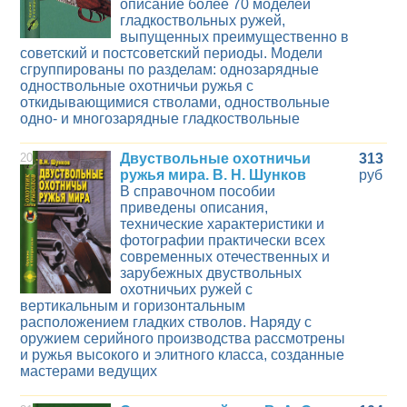
описание более 70 моделей
гладкоствольных ружей,
выпущенных преимущественно в
советский и постсоветский периоды. Модели
сгруппированы по разделам: однозарядные
одноствольные охотничьи ружья с
откидывающимися стволами, одноствольные
одно- и многозарядные гладкоствольные
20
Двуствольные охотничьи
313
ружья мира. В. Н. Шунков
руб
В справочном пособии
приведены описания,
технические характеристики и
фотографии практически всех
современных отечественных и
зарубежных двуствольных
охотничьих ружей с
вертикальным и горизонтальным
расположением гладких стволов. Наряду с
оружием серийного производства рассмотрены
и ружья высокого и элитного класса, созданные
мастерами ведущих