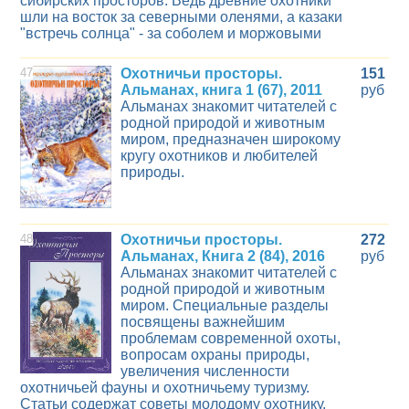
сибирских просторов. Ведь древние охотники
шли на восток за северными оленями, а казаки
"встречь солнца" - за соболем и моржовыми
47
Охотничьи просторы.
151
Альманах, книга 1 (67), 2011
руб
Альманах знакомит читателей с
родной природой и животным
миром, предназначен широкому
кругу охотников и любителей
природы.
48
Охотничьи просторы.
272
Альманах, Книга 2 (84), 2016
руб
Альманах знакомит читателей с
родной природой и животным
миром. Специальные разделы
посвящены важнейшим
проблемам современной охоты,
вопросам охраны природы,
увеличения численности
охотничьей фауны и охотничьему туризму.
Статьи содержат советы молодому охотнику,