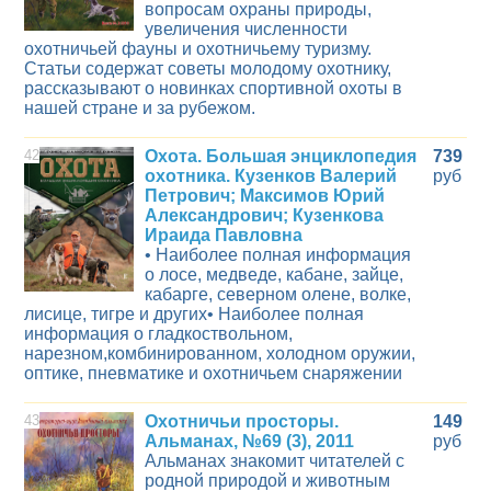
вопросам охраны природы,
увеличения численности
охотничьей фауны и охотничьему туризму.
Статьи содержат советы молодому охотнику,
рассказывают о новинках спортивной охоты в
нашей стране и за рубежом.
42
Охота. Большая энциклопедия
739
охотника. Кузенков Валерий
руб
Петрович; Максимов Юрий
Александрович; Кузенкова
Ираида Павловна
• Наиболее полная информация
о лосе, медведе, кабане, зайце,
кабарге, северном олене, волке,
лисице, тигре и других• Наиболее полная
информация о гладкоствольном,
нарезном,комбинированном, холодном оружии,
оптике, пневматике и охотничьем снаряжении
43
Охотничьи просторы.
149
Альманах, №69 (3), 2011
руб
Альманах знакомит читателей с
родной природой и животным