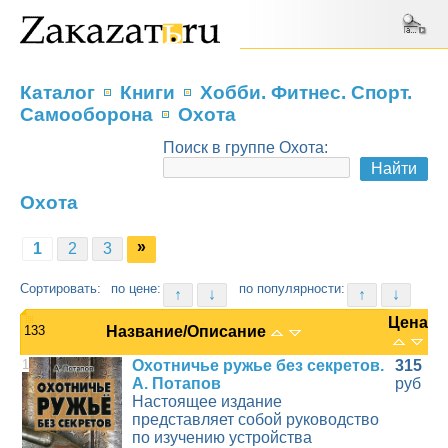
Каталог
Книги
Хобби. Фитнес. Спорт.
Самооборона
Охота
Поиск в группе Охота:
Охота
»
1
2
3
Сортировать:
по цене:
по популярности:
↑
↓
↑
↓
Цена
133
Название/Описание
1
Охотничье ружье без секретов.
315
А. Потапов
руб
Настоящее издание
представляет собой руководство
по изучению устройства