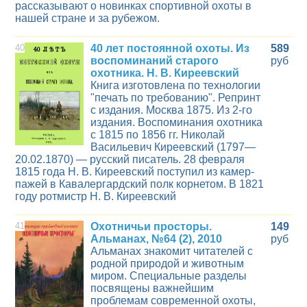
рассказывают о новинках спортивной охоты в
нашей стране и за рубежом.
40
40 лет постоянной охоты. Из
589
воспоминаний старого
руб
охотника. Н. В. Киреевский
Книга изготовлена по технологии
"печать по требованию". Репринт
с издания. Москва 1875. Из 2-го
издания. Воспоминания охотника
с 1815 по 1856 гг. Николай
Васильевич Киреевский (1797—
20.02.1870) — русский писатель. 28 февраля
1815 года Н. В. Киреевский поступил из камер-
пажей в Кавалергардский полк корнетом. В 1821
году ротмистр Н. В. Киреевский
41
Охотничьи просторы.
149
Альманах, №64 (2), 2010
руб
Альманах знакомит читателей с
родной природой и животным
миром. Специальные разделы
посвящены важнейшим
проблемам современной охоты,