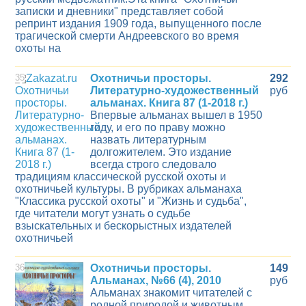
записки и дневники" представляет собой
репринт издания 1909 года, выпущенного после
трагической смерти Андреевского во время
охоты на
35
Охотничьи просторы.
292
Литературно-художественный
руб
альманах. Книга 87 (1-2018 г.)
Впервые альманах вышел в 1950
году, и его по праву можно
назвать литературным
долгожителем. Это издание
всегда строго следовало
традициям классической русской охоты и
охотничьей культуры. В рубриках альманаха
"Классика русской охоты" и "Жизнь и судьба",
где читатели могут узнать о судьбе
взыскательных и бескорыстных издателей
охотничьей
36
Охотничьи просторы.
149
Альманах, №66 (4), 2010
руб
Альманах знакомит читателей с
родной природой и животным