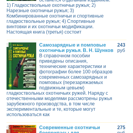
1) Гладкоствольные охотничьи ружья; 2)
Нарезные охотничьи ружья; 3)
Комбинированные охотничьи и спортивные
гладкоствольные ружья; 4) Спортивные
винтовки и их охотничьи модификации.
Настоящая книга (третья) состоит
5
Самозарядные и помповые
243
охотничьи ружья. В. Н. Шунков
руб
В справочном пособии
приведены описания,
технические характеристики и
фотографии более 100 образцов
современных самозарядных и
помповых (перезаряжаемых
подвижным цевьем)
гладкоствольных охотничьих ружей. Наряду с
отечественными моделями рассмотрены ружья
зарубежного производства, в том числе
экспериментальные и те, которые могут
использоваться как
6
Современные охотничьи
275
боеприпасы для
руб