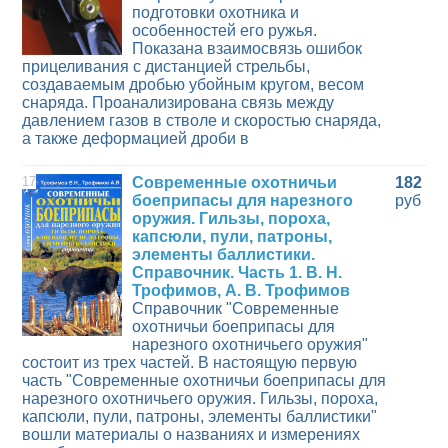
подготовки охотника и
особенностей его ружья.
Показана взаимосвязь ошибок
прицеливания с дистанцией стрельбы,
создаваемым дробью убойным кругом, весом
снаряда. Проанализирована связь между
давлением газов в стволе и скоростью снаряда,
а также деформацией дроби в
17
Современные охотничьи
182
боеприпасы для нарезного
руб
оружия. Гильзы, пороха,
капсюли, пули, патроны,
элементы баллистики.
Справочник. Часть 1. В. Н.
Трофимов, А. В. Трофимов
Справочник "Современные
охотничьи боеприпасы для
нарезного охотничьего оружия"
состоит из трех частей. В настоящую первую
часть "Современные охотничьи боеприпасы для
нарезного охотничьего оружия. Гильзы, пороха,
капсюли, пули, патроны, элементы баллистики"
вошли материалы о названиях и измерениях