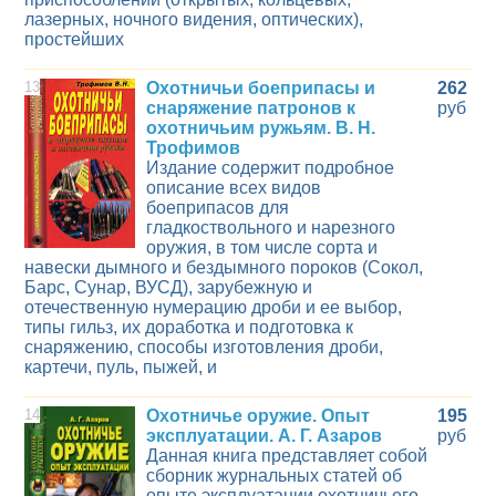
лазерных, ночного видения, оптических),
простейших
13
Охотничьи боеприпасы и
262
снаряжение патронов к
руб
охотничьим ружьям. В. Н.
Трофимов
Издание содержит подробное
описание всех видов
боеприпасов для
гладкоствольного и нарезного
оружия, в том числе сорта и
навески дымного и бездымного пороков (Сокол,
Барс, Сунар, ВУСД), зарубежную и
отечественную нумерацию дроби и ее выбор,
типы гильз, их доработка и подготовка к
снаряжению, способы изготовления дроби,
картечи, пуль, пыжей, и
14
Охотничье оружие. Опыт
195
эксплуатации. А. Г. Азаров
руб
Данная книга представляет собой
сборник журнальных статей об
опыте эксплуатации охотничьего