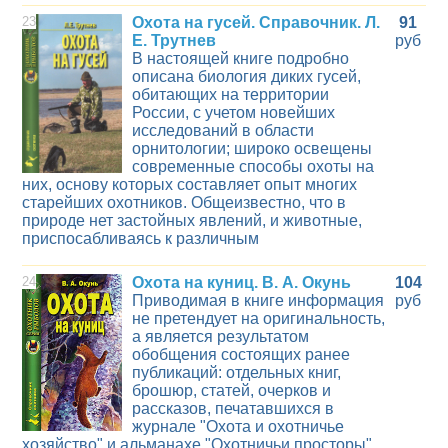
23
Охота на гусей. Справочник. Л.
91
Е. Трутнев
руб
В настоящей книге подробно
описана биология диких гусей,
обитающих на территории
России, с учетом новейших
исследований в области
орнитологии; широко освещены
современные способы охоты на
них, основу которых составляет опыт многих
старейших охотников. Общеизвестно, что в
природе нет застойных явлений, и животные,
приспосабливаясь к различным
24
Охота на куниц. В. А. Окунь
104
Приводимая в книге информация
руб
не претендует на оригинальность,
а является результатом
обобщения состоящих ранее
публикаций: отдельных книг,
брошюр, статей, очерков и
рассказов, печатавшихся в
журнале "Охота и охотничье
хозяйство" и альманахе "Охотничьи просторы"