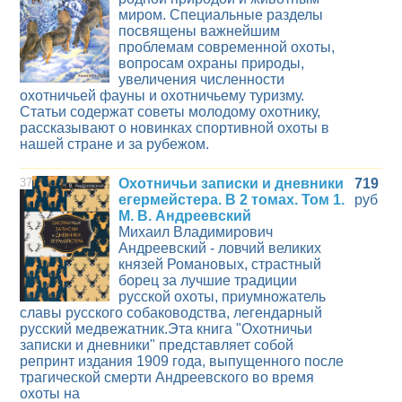
миром. Специальные разделы
посвящены важнейшим
проблемам современной охоты,
вопросам охраны природы,
увеличения численности
охотничьей фауны и охотничьему туризму.
Статьи содержат советы молодому охотнику,
рассказывают о новинках спортивной охоты в
нашей стране и за рубежом.
37
Охотничьи записки и дневники
719
егермейстера. В 2 томах. Том 1.
руб
М. В. Андреевский
Михаил Владимирович
Андреевский - ловчий великих
князей Романовых, страстный
борец за лучшие традиции
русской охоты, приумножатель
славы русского собаководства, легендарный
русский медвежатник.Эта книга "Охотничьи
записки и дневники" представляет собой
репринт издания 1909 года, выпущенного после
трагической смерти Андреевского во время
охоты на