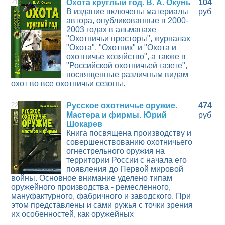
21
Охота круглый год. В. А. Окунь
104
В издание включены материалы
руб
автора, опубликованные в 2000-
2003 годах в альманахе
"Охотничьи просторы", журналах
"Охота", "Охотник" и "Охота и
охотничье хозяйство", а также в
"Российской охотничьей газете",
посвященные различным видам
охот во все охотничьи сезоны.
22
Русское охотничье оружие.
474
Мастера и фирмы. Юрий
руб
Шокарев
Книга посвящена производству и
совершенствованию охотничьего
огнестрельного оружия на
территории России с начала его
появления до Первой мировой
войны. Основное внимание уделено типам
оружейного производства - ремесленного,
мануфактурного, фабричного и заводского. При
этом представлены и сами ружья с точки зрения
их особенностей, как оружейных