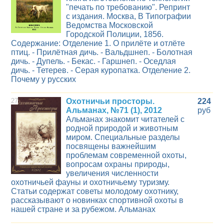
"печать по требованию". Репринт
с издания. Москва, В Типографии
Ведомства Московской
Городской Полиции, 1856.
Содержание: Отделение 1. О прилёте и отлёте
птиц. - Прилётная дичь. - Вальдшнеп. - Болотная
дичь. - Дупель. - Бекас. - Гаршнеп. - Оседлая
дичь. - Тетерев. - Серая куропатка. Отделение 2.
Почему у русских
27
Охотничьи просторы.
224
Альманах, №71 (1), 2012
руб
Альманах знакомит читателей с
родной природой и животным
миром. Специальные разделы
посвящены важнейшим
проблемам современной охоты,
вопросам охраны природы,
увеличения численности
охотничьей фауны и охотничьему туризму.
Статьи содержат советы молодому охотнику,
рассказывают о новинках спортивной охоты в
нашей стране и за рубежом. Альманах