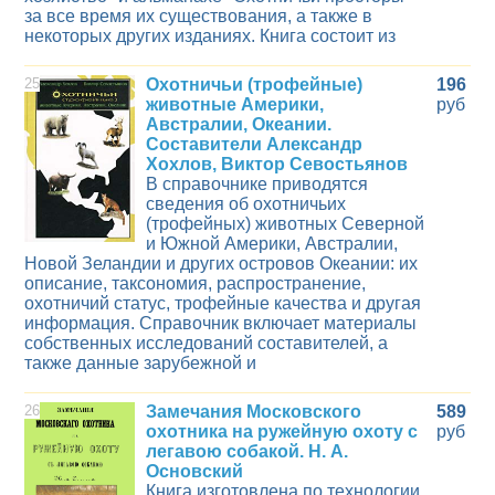
за все время их существования, а также в
некоторых других изданиях. Книга состоит из
25
Охотничьи (трофейные)
196
животные Америки,
руб
Австралии, Океании.
Составители Александр
Хохлов, Виктор Севостьянов
В справочнике приводятся
сведения об охотничьих
(трофейных) животных Северной
и Южной Америки, Австралии,
Новой Зеландии и других островов Океании: их
описание, таксономия, распространение,
охотничий статус, трофейные качества и другая
информация. Справочник включает материалы
собственных исследований составителей, а
также данные зарубежной и
26
Замечания Московского
589
охотника на ружейную охоту с
руб
легавою собакой. Н. А.
Основский
Книга изготовлена по технологии