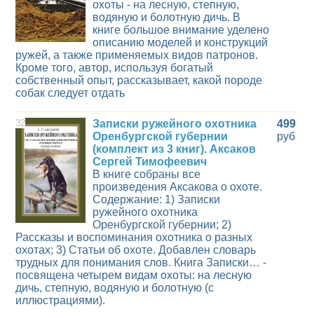
охоты - на лесную, степную,
водяную и болотную дичь. В
книге большое внимание уделено
описанию моделей и конструкций
ружей, а также применяемых видов патронов.
Кроме того, автор, используя богатый
собственный опыт, рассказывает, какой породе
собак следует отдать
32
Записки ружейного охотника
499
Оренбургской губернии
руб
(комплект из 3 книг). Аксаков
Сергей Тимофеевич
В книге собраны все
произведения Аксакова о охоте.
Содержание: 1) Записки
ружейного охотника
Оренбургской губернии; 2)
Рассказы и воспоминания охотника о разных
охотах; 3) Статьи об охоте. Добавлен словарь
трудных для понимания слов. Книга Записки… -
посвящена четырем видам охоты: на лесную
дичь, степную, водяную и болотную (с
иллюстрациями).