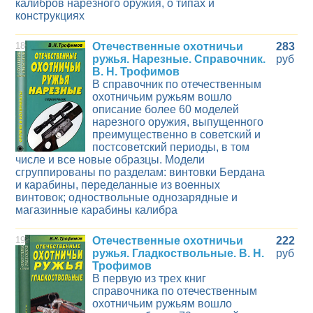
калибров нарезного оружия, о типах и
конструкциях
18
Отечественные охотничьи
283
ружья. Нарезные. Справочник.
руб
В. Н. Трофимов
В справочник по отечественным
охотничьим ружьям вошло
описание более 60 моделей
нарезного оружия, выпущенного
преимущественно в советский и
постсоветский периоды, в том
числе и все новые образцы. Модели
сгруппированы по разделам: винтовки Бердана
и карабины, переделанные из военных
винтовок; одноствольные однозарядные и
магазинные карабины калибра
19
Отечественные охотничьи
222
ружья. Гладкоствольные. В. Н.
руб
Трофимов
В первую из трех книг
справочника по отечественным
охотничьим ружьям вошло