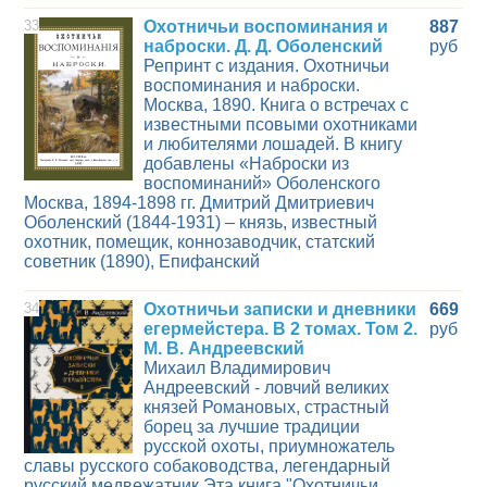
33
Охотничьи воспоминания и
887
наброски. Д. Д. Оболенский
руб
Репринт с издания. Охотничьи
воспоминания и наброски.
Москва, 1890. Книга о встречах с
известными псовыми охотниками
и любителями лошадей. В книгу
добавлены «Наброски из
воспоминаний» Оболенского
Москва, 1894-1898 гг. Дмитрий Дмитриевич
Оболенский (1844-1931) – князь, известный
охотник, помещик, коннозаводчик, статский
советник (1890), Епифанский
34
Охотничьи записки и дневники
669
егермейстера. В 2 томах. Том 2.
руб
М. В. Андреевский
Михаил Владимирович
Андреевский - ловчий великих
князей Романовых, страстный
борец за лучшие традиции
русской охоты, приумножатель
славы русского собаководства, легендарный
русский медвежатник.Эта книга "Охотничьи