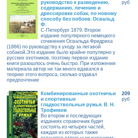
руководство к разведению,
руб
содержанию, лечению и
дрессировке собак, по новому
способу без побоев. Освальд
Ф.
С-Петербург 1879. Второе
издание популярного немецкого
сочинения Освальда Фридриха
(1866) по руководству к уходу за легавой
собакой.Это издание было крайне популярно у
русских охотников, поэтому первое издание
книги разошлось очень быстро. При изложении
материала автор не так много вдавался в
теорию этого вопроса, сколько отдавал
предпочтение
4
Комбинированные охотничьи
209
и спортивные
руб
гладкоствольные ружья. В. Н.
Трофимов
Во втором и последующих
изданиях справочник будет
состоять из четырех частей,
каждая из которых также
останется отдельным изданием: