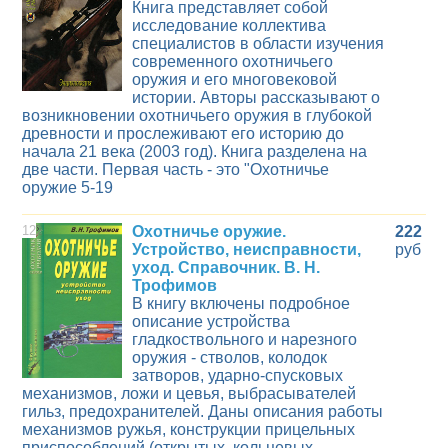
Книга представляет собой
исследование коллектива
специалистов в области изучения
современного охотничьего
оружия и его многовековой
истории. Авторы рассказывают о
возникновении охотничьего оружия в глубокой
древности и прослеживают его историю до
начала 21 века (2003 год). Книга разделена на
две части. Первая часть - это "Охотничье
оружие 5-19
12
Охотничье оружие.
222
Устройство, неисправности,
руб
уход. Справочник. В. Н.
Трофимов
В книгу включены подробное
описание устройства
гладкоствольного и нарезного
оружия - стволов, колодок
затворов, ударно-спусковых
механизмов, ложи и цевья, выбрасывателей
гильз, предохранителей. Даны описания работы
механизмов ружья, конструкции прицельных
приспособлений (открытых, кольцевых,