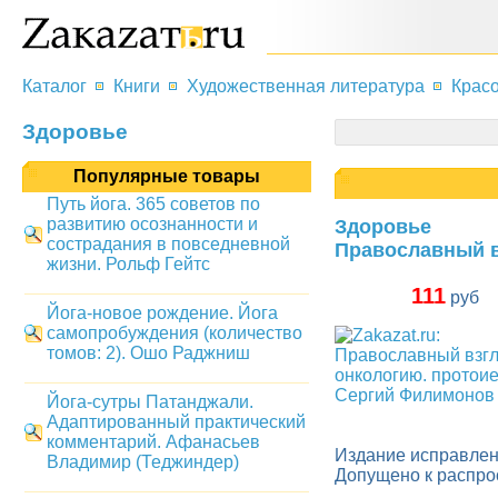
Каталог
Книги
Художественная литература
Красо
Здоровье
Популярные товары
Путь йога. 365 советов по
развитию осознанности и
Здоровье
сострадания в повседневной
Православный в
жизни. Рольф Гейтс
111
руб
Йога-новое рождение. Йога
самопробуждения (количество
томов: 2). Ошо Раджниш
Йога-сутры Патанджали.
Адаптированный практический
комментарий. Афанасьев
Издание исправлен
Владимир (Теджиндер)
Допущено к распро