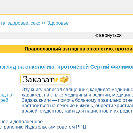
та, здоровье, секс
Здоровье
« вернуться
Православный взгляд на онкологию. прото
згляд на онкологию. протоиерей Сергий Филимо
Эту книгу написал священник, кандидат медицинс
характер, на стыке медицины и религии, медицин
Задача книги — помочь больному правильно отне
настроиться на лечение и жизнь, обрести христиа
врачей, студентов, так и для пациентов и их родс
ное и дополненное.
странению Издательским советом РПЦ.