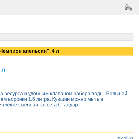
Чемпион апельсин", 4 л
 л
ра ресурса и удобным клапаном набора воды. Большой
ъем воронки 1,6 литра. Кувшин можно мыть в
мплекте сменная кассета Стандарт.
My-shop