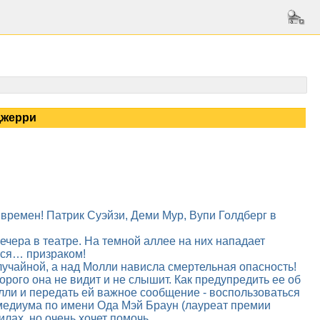
Джерри
времен! Патрик Суэйзи, Деми Мур, Вупи Голдберг в
чера в театре. На темной аллее на них нападает
тся… призраком!
лучайной, а над Молли нависла смертельная опасность!
орого она не видит и не слышит. Как предупредить ее об
лли и передать ей важное сообщение - воспользоваться
едиума по имени Ода Мэй Браун (лауреат премии
силах, но очень хочет помочь…