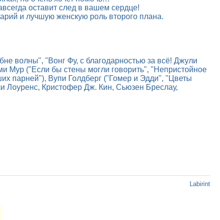
всегда оставит след в вашем сердце!
нарий и лучшую женскую роль второго плана.
бне волны", "Вонг Фу, с благодарностью за всё! Джули
ми Мур ("Если бы стены могли говорить", "Непристойное
х парней"), Вупи Голдберг ("Гомер и Эдди", "Цветы
ли Лоуренс, Кристофер Дж. Кин, Сьюзен Бреслау,
Labirint