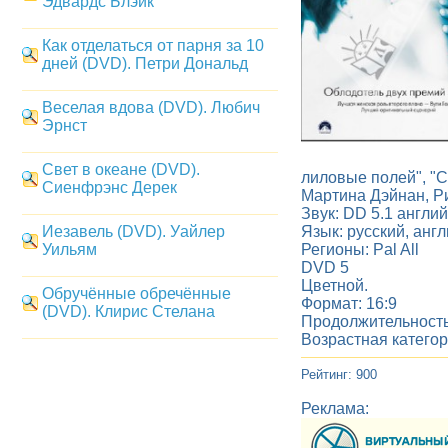
Эдвардс Блэйк
Как отделаться от парня за 10
дней (DVD). Петри Дональд
Веселая вдова (DVD). Любич
Эрнст
Свет в океане (DVD).
лиловые полей", "С
Сиенфрэнс Дерек
Мартина Дэйнан, Ри
Звук: DD 5.1 англий
Иезавель (DVD). Уайлер
Язык: русский, анг
Уильям
Регионы: Pal All
DVD 5
Цветной.
Обручённые обречённые
Формат: 16:9
(DVD). Клирис Стелана
Продолжительность
Возрастная категор
Рейтинг: 900
Реклама: