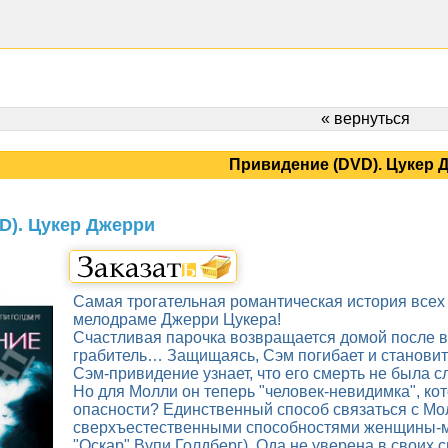
« вернуться
Привидение (DVD). Цукер 
D). Цукер Джерри
Самая трогательная романтическая история всех 
мелодраме Джерри Цукера!
Счастливая парочка возвращается домой после ве
грабитель… Защищаясь, Сэм погибает и станови
Сэм-привидение узнает, что его смерть не была с
Но для Молли он теперь "человек-невидимка", кот
опасности? Единственный способ связаться с Мо
сверхъестественными способностями женщины-м
"Оскар" Вупи Голдберг). Ода не уверена в своих 