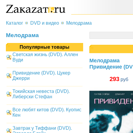
Каталог
DVD и видео
Мелодрама
Мелодрама
Популярные товары
Светская жизнь (DVD). Аллен
Вуди
Мелодрама
Привидение (DV
Привидение (DVD). Цукер
Джерри
293
руб
Токийская невеста (DVD).
Либерски Стефан
Все любят китов (DVD). Куопис
Кен
Завтрак у Тиффани (DVD).