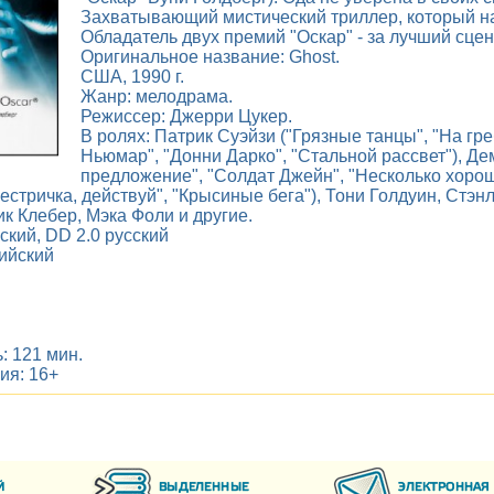
Захватывающий мистический триллер, который на
Обладатель двух премий "Оскар" - за лучший сце
Оригинальное название: Ghost.
США, 1990 г.
Жанр: мелодрама.
Режиссер: Джерри Цукер.
В ролях: Патрик Суэйзи ("Грязные танцы", "На гре
Ньюмар", "Донни Дарко", "Стальной рассвет"), Де
предложение", "Солдат Джейн", "Несколько хороши
естричка, действуй", "Крысиные бега"), Тони Голдуин, Стэн
к Клебер, Мэка Фоли и другие.
ский, DD 2.0 русский
лийский
: 121 мин.
ия: 16+