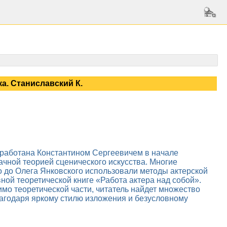
ка. Станиславский К.
работана Константином Сергеевичем в начале
ачной теорией сценического искусства. Многие
о до Олега Янковского использовали методы актерской
ной теоретической книге «Работа актера над собой».
имо теоретической части, читатель найдет множество
агодаря яркому стилю изложения и безусловному