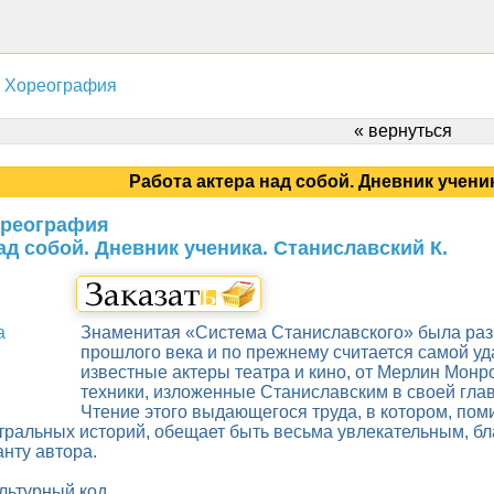
. Хореография
« вернуться
Работа актера над собой. Дневник учени
Хореография
ад собой. Дневник ученика. Станиславский К.
Знаменитая «Система Станиславского» была раз
прошлого века и по прежнему считается самой уд
известные актеры театра и кино, от Мерлин Монр
техники, изложенные Станиславским в своей глав
Чтение этого выдающегося труда, в котором, пом
тральных историй, обещает быть весьма увлекательным, бл
нту автора.
льтурный код