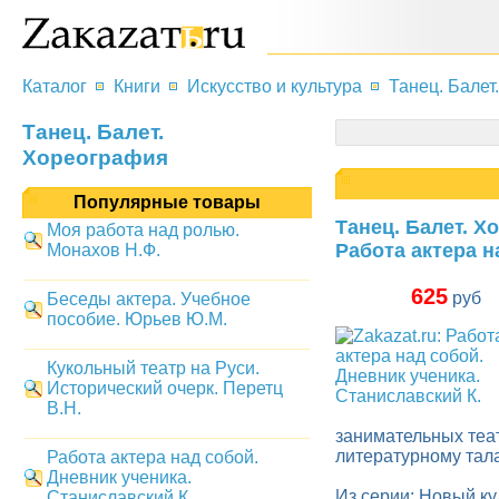
Каталог
Книги
Искусство и культура
Танец. Балет
Танец. Балет.
Хореография
Популярные товары
Танец. Балет. 
Моя работа над ролью.
Работа актера н
Монахов Н.Ф.
625
руб
Беседы актера. Учебное
пособие. Юрьев Ю.М.
Кукольный театр на Руси.
Исторический очерк. Перетц
В.Н.
занимательных теа
литературному тала
Работа актера над собой.
Дневник ученика.
Из серии: Новый ку
Станиславский К.