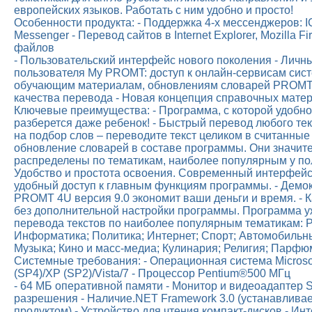
европейских языков. Работать с ним удобно и просто!
Особенности продукта: - Поддержка 4-х мессенджеров: I
Messenger - Перевод сайтов в Internet Explorer, Mozilla Fi
файлов
- Пользовательский интерфейс нового поколения - Личн
пользователя My PROMT: доступ к онлайн-сервисам сис
обучающим материалам, обновлениям словарей PROMT.
качества перевода - Новая концепция справочных мате
Ключевые преимущества: - Программа, с которой удобно 
разберется даже ребенок! - Быстрый перевод любого тек
на подбор слов – переводите текст целиком в считанные
обновление словарей в составе программы. Они значит
распределены по тематикам, наиболее популярным у пол
Удобство и простота освоения. Современный интерфейс
удобный доступ к главным функциям программы. - Демок
PROMT 4U версия 9.0 экономит ваши деньги и время. - 
без дополнительной настройки программы. Программа у
перевода текстов по наиболее популярным тематикам: Р
Информатика; Политика; Интернет; Спорт; Автомобильн
Музыка; Кино и масс-медиа; Кулинария; Религия; Парфю
Системные требования: - Операционная система Micros
(SP4)/XP (SP2)/Vista/7 - Процессор Pentium®500 МГц
- 64 МБ оперативной памяти - Монитор и видеоадаптер
разрешения - Наличие.NET Framework 3.0 (устанавливае
продуктом) - Устройство для чтения компакт-дисков - Ин