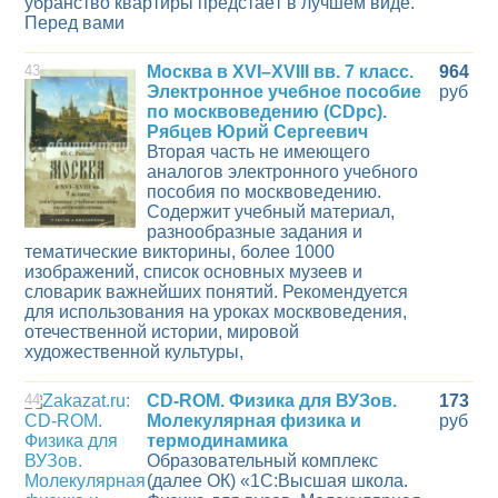
убранство квартиры предстаёт в лучшем виде.
Перед вами
43
Москва в XVI–XVIII вв. 7 класс.
964
Электронное учебное пособие
руб
по москвоведению (CDpc).
Рябцев Юрий Сергеевич
Вторая часть не имеющего
аналогов электронного учебного
пособия по москвоведению.
Содержит учебный материал,
разнообразные задания и
тематические викторины, более 1000
изображений, список основных музеев и
словарик важнейших понятий. Рекомендуется
для использования на уроках москвоведения,
отечественной истории, мировой
художественной культуры,
44
CD-ROM. Физика для ВУЗов.
173
Молекулярная физика и
руб
термодинамика
Образовательный комплекс
(далее ОК) «1С:Высшая школа.