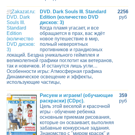
48
DVD. Dark Souls III. Standard
2256
Edition (количество DVD
руб
дисков: 3)
Когда пламя угасает, и все
обращается в прах, вас ждёт
новое путешествие в мир,
полный невероятных
противников и грандиозных
локаций. Бездна уникального геймплея и
великолепной графики поглотит как ветеранов,
так и новичков. И останутся лишь угли…
Особенности игры: Атмосферная графика
Динамическое освещение и эффекты,
использующие частицы,
49
Рисуем и играем! (обучающие
359
раскраски) (CDpc).
руб
Цель этой веселой и красочной
игры - обучение ребенка
основным приемам рисования,
которые он осваивает, выполняя
забавные конкурсные задания.
Знакомство с "миром красок" и