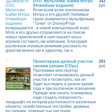
6
DVD. Мультачки. Байки Мэтра
342
(Новейшее издание)
руб
Всем-всем-всем поклонникам
Мэтра и его друзей! Любимые
герои знаменитого мультфильма
"Тачки" от Disney/Pixar
возвращаются - в новой компьютерной игре!
Мэтр и его друзья отправляются на поиски
новых приключений и приглашают юных
игроков составить им компанию. Благодаря
различным игровым режимам рассекать по
дорогам можно как в одиночку, так и
7
Проектируем дачный участок
291
своими руками (CDpc).
руб
Программа-конструктор
позволяет спланировать дачный
участок и посмотреть, как он
будет выглядеть в разное время
года и при различном освещении.
Прежде чем начать планировку,
надо создать поверхность -
ландшафт, на котором расположатся различные
объекты: хозяйственные постройки, деревья,
кустарники, травянистые растения,