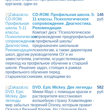
курганов, один из
20
CD-ROM. Профильная школа. 5-
146
11 классы. Психологическое
руб
сопровождение. Диагностика.
Рекомендации
Компакт диск "Психологическое
сопровождение предпрофильной
и профильной школы"
предназначен школьным
психологам, а также директорам
школ, другим руководителям ОУ и их
заместителям, учителям, осуществляющим
переход на профильное обучение в старшей
школе. Решение задач, стоящих в рамках
профильного обучения перед
старшеклассниками, входящими во
21
DVD. Epic Mickey. Две легенды
582
Микки Маус с помощью краски и
руб
растворителя восстановил
волшебную страну Хламляндию -
мир забытых творений Disney, которым правит
Освальд Везучий Кролик. Но страшная беда