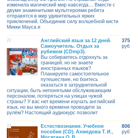
изменила магический мир навсегда… Вместе с
двумя знаменитыми мультгероями ребята
отправятся в мир удивительных ярких
приключений. Объединив силу волшебной кисти
Микки Мауса и
22
Английский язык за 12 дней.
375
Самоучитель. Отдых за
руб
рубежом (CDmp3).
Вы собираетесь отдохнуть за
границей, но не знаете
иностранных языков?
Планируете самостоятельное
путешествие, но боитесь
оказаться в затруднительной
ситуации, быть непонятыми обслуживающим
персоналом, потеряться на улицах чужой
страны? У вас нет времени изучать английский
язык, но вы много времени проводите за
рулём? Настоящий аудиокурс позволит
23
Естествознание. Учебное
806
пособие (CD). Ахмедова Т. И.,
руб
Мосягина О. В.