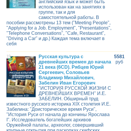
английский язык и может быть
использован как на занятиях в
группе, так и для
самостоятельной работы. В
пособии рассмотрены 13 тем ("Meeting People",
"Applying for a Job. Employment", "Presentations",
"Telephone Conversations", "Cafe, Restaurant",
"Driving a Car" и др.) Каждая тема включает в
себя
19
Русская культура с
5581
древнейших времен до начала
руб
21 века (6CD). Рябцев Юрий
Сергеевич, Соловьев
Владимир Михайлович,
Забелин Иван Егорович
"ИСТОРИЯ РУССКОЙ ЖИЗНИ С
ДРЕВНЕЙШИХ ВРЕМЕН" И.Е.
ЗАБЕЛИН. Обширный труд
известного русского историка XIX столетия И.Е.
Забелина: "Доисторическое время Руси",
"История Руси от начала до кончины Ярослава
I". Исследователь богатейших архивов
Оружейной палаты, археолог, совершивший
крупные открытия при раскопках скифских