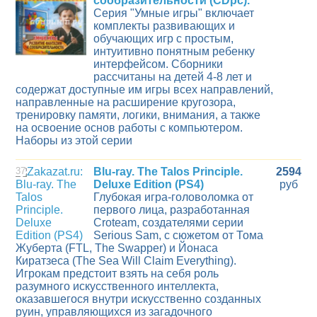
сообразительности (CDpc).
Серия "Умные игры" включает
комплекты развивающих и
обучающих игр с простым,
интуитивно понятным ребенку
интерфейсом. Сборники
рассчитаны на детей 4-8 лет и
содержат доступные им игры всех направлений,
направленные на расширение кругозора,
тренировку памяти, логики, внимания, а также
на освоение основ работы с компьютером.
Наборы из этой серии
37
Blu-ray. The Talos Principle.
2594
Deluxe Edition (PS4)
руб
Глубокая игра-головоломка от
первого лица, разработанная
Croteam, создателями серии
Serious Sam, с сюжетом от Тома
Жуберта (FTL, The Swapper) и Йонаса
Киратзеса (The Sea Will Claim Everything).
Игрокам предстоит взять на себя роль
разумного искусственного интеллекта,
оказавшегося внутри искусственно созданных
руин, управляющихся из загадочного