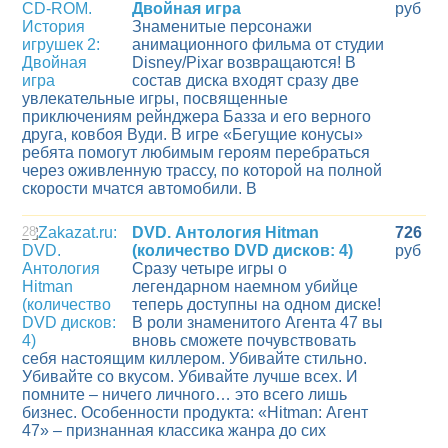
Двойная игра
руб
Знаменитые персонажи
анимационного фильма от студии
Disney/Pixar возвращаются! В
состав диска входят сразу две
увлекательные игры, посвященные
приключениям рейнджера Базза и его верного
друга, ковбоя Вуди. В игре «Бегущие конусы»
ребята помогут любимым героям перебраться
через оживленную трассу, по которой на полной
скорости мчатся автомобили. В
28
DVD. Антология Hitman
726
(количество DVD дисков: 4)
руб
Сразу четыре игры о
легендарном наемном убийце
теперь доступны на одном диске!
В роли знаменитого Агента 47 вы
вновь сможете почувствовать
себя настоящим киллером. Убивайте стильно.
Убивайте со вкусом. Убивайте лучше всех. И
помните – ничего личного… это всего лишь
бизнес. Особенности продукта: «Hitman: Агент
47» – признанная классика жанра до сих