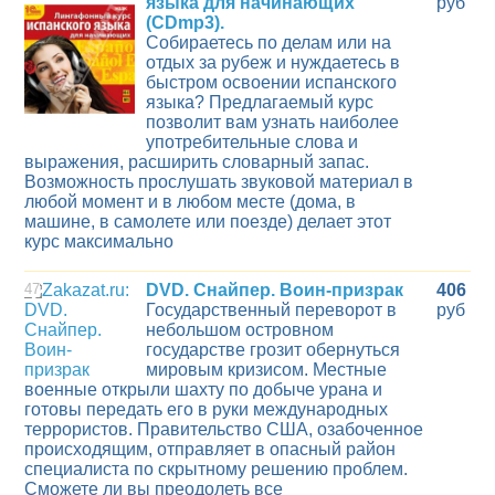
языка для начинающих
руб
(CDmp3).
Собираетесь по делам или на
отдых за рубеж и нуждаетесь в
быстром освоении испанского
языка? Предлагаемый курс
позволит вам узнать наиболее
употребительные слова и
выражения, расширить словарный запас.
Возможность прослушать звуковой материал в
любой момент и в любом месте (дома, в
машине, в самолете или поезде) делает этот
курс максимально
47
DVD. Снайпер. Воин-призрак
406
Государственный переворот в
руб
небольшом островном
государстве грозит обернуться
мировым кризисом. Местные
военные открыли шахту по добыче урана и
готовы передать его в руки международных
террористов. Правительство США, озабоченное
происходящим, отправляет в опасный район
специалиста по скрытному решению проблем.
Сможете ли вы преодолеть все