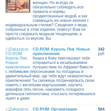
женщин. Но всегда ли
обязательно соблюдать все
правила и нормы,
продиктованные модой, и как
совмещать ее новые веяния с
индивидуальным стилем? Сведения о моде,
собранные в этом издании, помогут Вам не
просто следовать модным тенденциям, а
одеваться со вкусом. Вы
40
CD-ROM. Король Лев. Новые
342
приключения
руб
Киара и Кову приглашают тебя
отправиться в незабываемое
путешествие по Африке! Вместе
с любимыми персонажами ты попадешь в
удивительный мир, где тебя ждут невероятные
приключения! Ты сможешь потренировать свою
память с веселыми мартышками, научить
жирафов петь песни, накормить голодного
детеныша гиппопотама, отыскать потерявшихся
львят и даже
41
CD-ROM. Организация
564