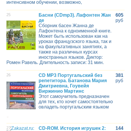
интенсивном обучении, возможно,
25
Басни (CDmp3). Лафонтен Жан
605
де
руб
Сборник басен Жанна де
Лафонтена к одноименной книге.
Может быть использован как на
уроках французского языка, так и
на факультативных занятиях, а
также на различных курсах
иностранных языков. Диктор:
Ромен Равель. Длительность записи: 31 мин.
26
CD MP3 Португальский без
381
репетитора. Батанова Мария
руб
Дмитриевна, Гоувейя
Виржинио Мартинс
Этот самоучитель предназначен
для тех, кто хочет самостоятельно
овладеть португальским языком
27
CD-ROM. История игрушек 2:
144