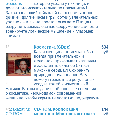
которые украли у них яйца, и
делают это исключительно по праздникам!
Захватывающий геймплей на основе законов
физики, долгие часы игры, сотни увлекательных
уровней – и вы не просто помогаете Птицам
разрушить замысловатые сооружение свинок, а
тренируете логическое мышление и глазомер,
снимая
12
Косметика (CDpc).
594
Какая женщина не мечтает быть
руб
всегда привлекательной и
желанной, приковывать взгляды
и заставлять сильнее биться
мужские сердца?! Сохранить
природное очарование Вам
помогут грамотный регулярный
уход за кожей и изысканный
макияж. В этом издании собраны все сведения
о косметике, необходимой современной
женщине, чтобы скрыть недостатки, подчеркнуть
13
CD-ROM. Корпорация
144
монстров. Мастерская страха
руб