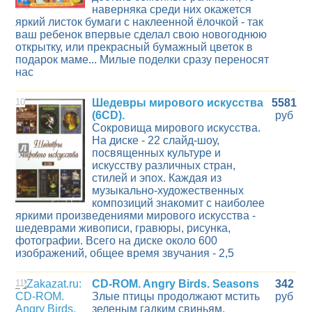
наверняка среди них окажется
яркий листок бумаги с наклеенной ёлочкой - так
ваш ребенок впервые сделал свою новогоднюю
открытку, или прекрасный бумажный цветок в
подарок маме... Милые поделки сразу переносят
нас
10
Шедевры мирового искусства
5581
(6CD).
руб
Сокровища мирового искусства.
На диске - 22 слайд-шоу,
посвященных культуре и
искусству различных стран,
стилей и эпох. Каждая из
музыкально-художественных
композиций знакомит с наиболее
яркими произведениями мирового искусства -
шедеврами живописи, гравюры, рисунка,
фотографии. Всего на диске около 600
изображений, общее время звучания - 2,5
11
CD-ROM. Angry Birds. Seasons
342
Злые птицы продолжают мстить
руб
зеленым гадким свиньям,