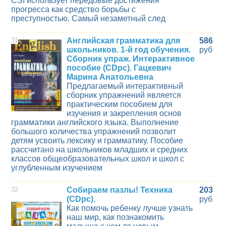
CSI использует передовые достижения
прогресса как средство борьбы с
преступностью. Самый незаметный след
31
Английская грамматика для
586
школьников. 1-й год обучения.
руб
Сборник упраж. Интерактивное
пособие (CDpc). Гацкевич
Марина Анатольевна
Предлагаемый интерактивный
сборник упражнений является
практическим пособием для
изучения и закрепления основ
грамматики английского языка. Выполнение
большого количества упражнений позволит
детям усвоить лексику и грамматику. Пособие
рассчитано на школьников младших и средних
классов общеобразовательных школ и школ с
углубленным изучением
32
Собираем пазлы! Техника
203
(CDpc).
руб
Как помочь ребенку лучше узнать
наш мир, как познакомить