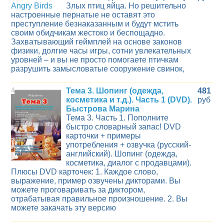
Злых птиц яйца. Но решительно
настроенные пернатые не оставят это
преступление безнаказанным и будут мстить
своим обидчикам жестоко и беспощадно.
Захватывающий геймплей на основе законов
физики, долгие часы игры, сотни увлекательных
уровней – и вы не просто помогаете птичкам
разрушить замысловатые сооружение свинок,
4
Тема 3. Шопинг (одежда,
481
косметика и т.д.). Часть 1 (DVD).
руб
Быстрова Марина
Тема 3. Часть 1. Пополните
быстро словарный запас! DVD
карточки + примеры
употребления + озвучка (русский-
английский). Шопинг (одежда,
косметика, диалог с продавцами).
Плюсы DVD карточек: 1. Каждое слово,
выражение, пример озвучены дикторами. Вы
можете проговаривать за диктором,
отрабатывая правильное произношение. 2. Вы
можете закачать эту версию