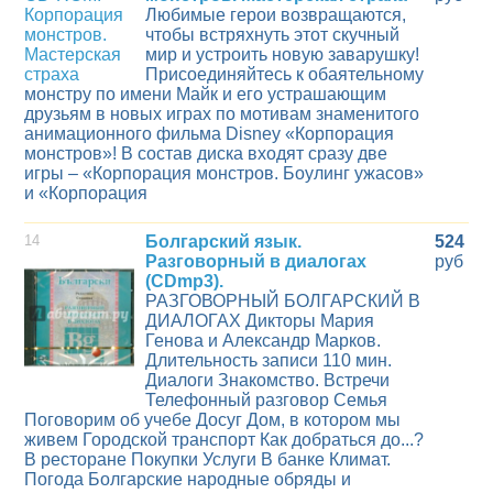
Любимые герои возвращаются,
чтобы встряхнуть этот скучный
мир и устроить новую заварушку!
Присоединяйтесь к обаятельному
монстру по имени Майк и его устрашающим
друзьям в новых играх по мотивам знаменитого
анимационного фильма Disney «Корпорация
монстров»! В состав диска входят сразу две
игры – «Корпорация монстров. Боулинг ужасов»
и «Корпорация
14
Болгарский язык.
524
Разговорный в диалогах
руб
(CDmp3).
РАЗГОВОРНЫЙ БОЛГАРСКИЙ В
ДИАЛОГАХ Дикторы Мария
Генова и Александр Марков.
Длительность записи 110 мин.
Диалоги Знакомство. Встречи
Телефонный разговор Семья
Поговорим об учебе Досуг Дом, в котором мы
живем Городской транспорт Как добраться до...?
В ресторане Покупки Услуги В банке Климат.
Погода Болгарские народные обряды и