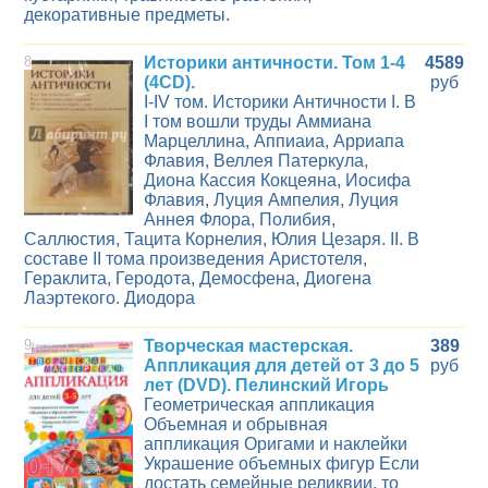
декоративные предметы.
8
Историки античности. Том 1-4
4589
(4CD).
руб
I-IV том. Историки Античности I. В
I том вошли труды Аммиана
Марцеллина, Аппиаиа, Арриапа
Флавия, Веллея Патеркула,
Диона Кассия Кокцеяна, Иосифа
Флавия, Луция Ампелия, Луция
Аннея Флора, Полибия,
Саллюстия, Тацита Корнелия, Юлия Цезаря. II. В
составе II тома произведения Аристотеля,
Гераклита, Геродота, Демосфена, Диогена
Лаэртекого. Диодора
9
Творческая мастерская.
389
Аппликация для детей от 3 до 5
руб
лет (DVD). Пелинский Игорь
Геометрическая аппликация
Объемная и обрывная
аппликация Оригами и наклейки
Украшение объемных фигур Если
достать семейные реликвии, то