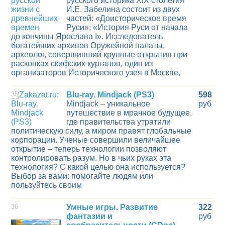
русского историка XIX столетия
И.Е. Забелина состоит из двух
частей: «Доисторическое время
Руси»; «История Руси от начала
до кончины Ярослава I». Исследователь
богатейших архивов Оружейной палаты,
археолог, совершивший крупные открытия при
раскопках скифских курганов, один из
организаторов Исторического узея в Москве,
35
Blu-ray. Mindjack (PS3)
598
Mindjack – уникальное
руб
путешествие в мрачное будущее,
где правительства утратили
политическую силу, а миром правят глобальные
корпорации. Ученые совершили величайшее
открытие – теперь технологии позволяют
контролировать разум. Но в чьих руках эта
технология? С какой целью она используется?
Выбор за вами: помогайте людям или
пользуйтесь своим
36
Умные игры. Развитие
322
фантазии и
руб