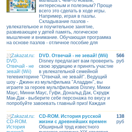
малыша с чем-то новым,
интересным и полезным? Проще
всего это сделать в ходе игры.
Например, играя в пазлы.
Складывание пазлов -
увлекательное и поучительное занятие,
развивающее у детей память, логическое
мышление и внимание. Обучающая программа
на основе пазлов - отличное пособие для
33
DVD. Отвечай - не зевай! (Wii)
566
Disney предлагает вам проверить
руб
свою эрудицию и принять участие
в увлекательной семейной
телевикторине "Отвечай, не зевай!". Ведущий
шоу - Джинн из мультфильма "Аладдин", вы
играете за героев мультфильмов Disney. Микки
Маус, Минни Маус, Гуфи, Дональд Дак, Скрудж
Мак-Дак - выберите себе персонажа по вкусу и
попробуйте завоевать главный приз! Каждая
34
CD-ROM. История русской
138
жизни с древнейших времен
руб
Обширный труд известного