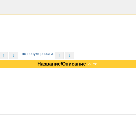
по популярности:
↑
↓
↑
↓
Название/Описание