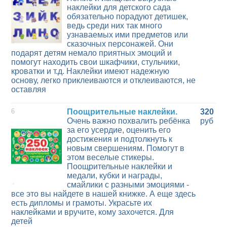
наклейки для детского сада
обязательно порадуют детишек,
ведь среди них так много
узнаваемых ими предметов или
сказочных персонажей. Они
подарят детям немало приятных эмоций и
помогут находить свои шкафчики, стульчики,
кроватки и т.д. Наклейки имеют надежную
основу, легко приклеиваются и отклеиваются, не
оставляя
6
Поощрительные наклейки.
320
Очень важно похвалить ребёнка
руб
за его усердие, оценить его
достижения и подтолкнуть к
новым свершениям. Помогут в
этом веселые стикеры.
Поощрительные наклейки и
медали, кубки и награды,
смайлики с разными эмоциями -
все это вы найдете в нашей книжке. А еще здесь
есть дипломы и грамоты. Украсьте их
наклейками и вручите, кому захочется. Для
детей