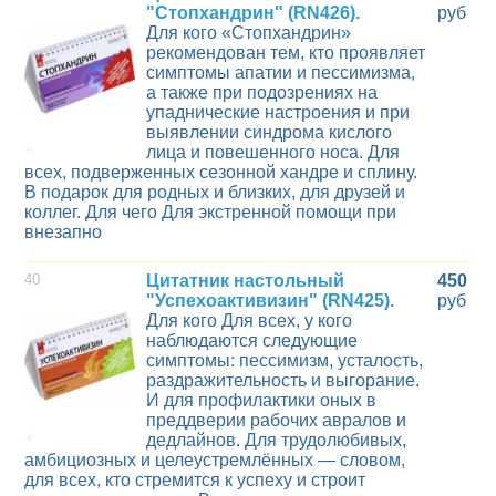
"Стопхандрин" (RN426).
руб
Для кого «Стопхандрин»
рекомендован тем, кто проявляет
симптомы апатии и пессимизма,
а также при подозрениях на
упаднические настроения и при
выявлении синдрома кислого
лица и повешенного носа. Для
всех, подверженных сезонной хандре и сплину.
В подарок для родных и близких, для друзей и
коллег. Для чего Для экстренной помощи при
внезапно
40
Цитатник настольный
450
"Успехоактивизин" (RN425).
руб
Для кого Для всех, у кого
наблюдаются следующие
симптомы: пессимизм, усталость,
раздражительность и выгорание.
И для профилактики оных в
преддверии рабочих авралов и
дедлайнов. Для трудолюбивых,
амбициозных и целеустремлённых — словом,
для всех, кто стремится к успеху и строит