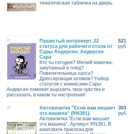
тематическая табличка на дверь.
31
Пушистый интроверт. 22
521
статуса для рабочего стола от
руб
Сары Андерсен. Андерсен
Сара
Кто ты сегодня? Мягкий комочек,
закутанный в плед?
Повелительница хаоса?
Дрессировщик котиков? Набор
статусов с комиксами Сары
Андерсен поможет выразить твои чувства и
рассказать, в каком ты настроении!
32
Автовизитка "Если вам мешает
303
эта машина" (RN381).
руб
Автовизитка "Если вам мешает
эта машина". Артикул: RN381. В
комплекте присоска для