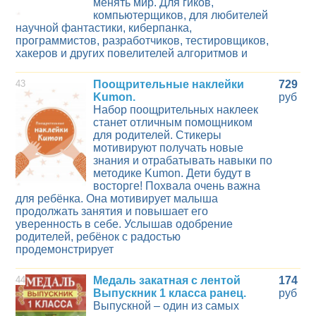
менять мир. Для гиков,
компьютерщиков, для любителей
научной фантастики, киберпанка,
программистов, разработчиков, тестировщиков,
хакеров и других повелителей алгоритмов и
43
Поощрительные наклейки
729
Kumon.
руб
Набор поощрительных наклеек
станет отличным помощником
для родителей. Стикеры
мотивируют получать новые
знания и отрабатывать навыки по
методике Kumon. Дети будут в
восторге! Похвала очень важна
для ребёнка. Она мотивирует малыша
продолжать занятия и повышает его
уверенность в себе. Услышав одобрение
родителей, ребёнок с радостью
продемонстрирует
44
Медаль закатная с лентой
174
Выпускник 1 класса ранец.
руб
Выпускной – один из самых