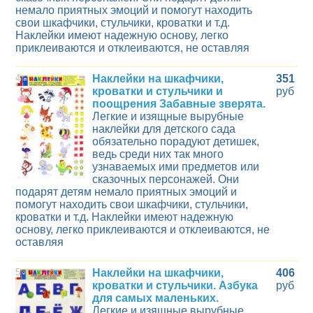
немало приятных эмоций и помогут находить
свои шкафчики, стульчики, кроватки и т.д.
Наклейки имеют надежную основу, легко
приклеиваются и отклеиваются, не оставляя
4
Наклейки на шкафчики,
351
кроватки и стульчики и
руб
поощрения Забавные зверята.
Легкие и изящные вырубные
наклейки для детского сада
обязательно порадуют детишек,
ведь среди них так много
узнаваемых ими предметов или
сказочных персонажей. Они
подарят детям немало приятных эмоций и
помогут находить свои шкафчики, стульчики,
кроватки и т.д. Наклейки имеют надежную
основу, легко приклеиваются и отклеиваются, не
оставляя
5
Наклейки на шкафчики,
406
кроватки и стульчики. Азбука
руб
для самых маленьких.
Легкие и изящные вырубные