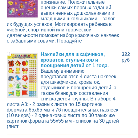
признание. Положительные
оценки самых первых заданий,
выполненных дошкольниками и
младшими школьниками – залог
их будущих успехов. Мотивировать ребенка в
учебной, спортивной или творческой
деятельности поможет набор красочных наклеек
с забавными совами. Порадуйте
11
Наклейки для шкафчиков,
322
кроваток, стульчиков и
руб
поощрения детей от 1 года.
Вашему вниманию
представляются 4 листа наклеек
для шкафчиков, кроваток,
стульчиков и поощрения детей, а
также бланк для составления
списка детей группы. В наборе 4
листа А3: - 2 разных листа по 15 картинок
формата 65х65 мм и 76 поощрительных наклеек
(10 видов) - 2 одинаковых листа по 30 таких же
картинок формата 55х55 мм - список на 30 детей
(лист