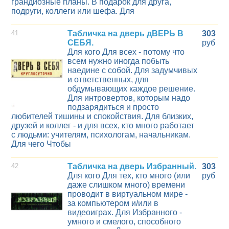
грандиозные планы. В подарок для друга,
подруги, коллеги или шефа. Для
41
Табличка на дверь дВЕРЬ В
303
СЕБЯ.
руб
Для кого Для всех - потому что
всем нужно иногда побыть
наедине с собой. Для задумчивых
и ответственных, для
обдумывающих каждое решение.
Для интровертов, которым надо
подзарядиться и просто
любителей тишины и спокойствия. Для близких,
друзей и коллег - и для всех, кто много работает
с людьми: учителям, психологам, начальникам.
Для чего Чтобы
42
Табличка на дверь Избранный.
303
Для кого Для тех, кто много (или
руб
даже слишком много) времени
проводит в виртуальном мире -
за компьютером и/или в
видеоиграх. Для Избранного -
умного и смелого, способного