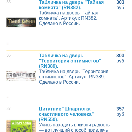
35
Табличка на дверь "Тайная
303
комната" (RN382).
руб
Табличка на дверь "Тайная
комната". Артикул: RN382.
Сделано в России.
36
Табличка на дверь
303
"Территория оптимистов"
руб
(RN389).
Табличка на дверь "Территория
оптимистов". Артикул: RN389.
Сделано в России.
37
Цитатник "Шпаргалка
357
счастливого человека"
руб
(RN550).
Учись находить в жизни радость
— вот лучший способ привлечь