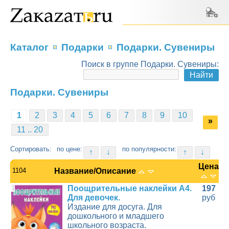
Каталог
Подарки
Подарки. Сувениры
Поиск в группе Подарки. Сувениры:
Подарки. Сувениры
1
2
3
4
5
6
7
8
9
10
»
11 .. 20
Сортировать:
по цене:
по популярности:
↑
↓
↑
↓
Цена
1104
Название/Описание
1
Поощрительные наклейки А4.
197
Для девочек.
руб
Издание для досуга. Для
дошкольного и младшего
школьного возраста.