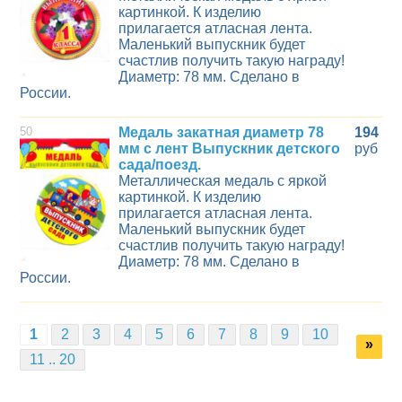
картинкой. К изделию
прилагается атласная лента.
Маленький выпускник будет
счастлив получить такую награду!
Диаметр: 78 мм. Сделано в
России.
50
Медаль закатная диаметр 78
194
мм с лент Выпускник детского
руб
сада/поезд.
Металлическая медаль с яркой
картинкой. К изделию
прилагается атласная лента.
Маленький выпускник будет
счастлив получить такую награду!
Диаметр: 78 мм. Сделано в
России.
1
2
3
4
5
6
7
8
9
10
»
11 .. 20