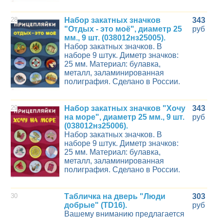
28
Набор закатных значков
343
"Отдых - это моё", диаметр 25
руб
мм., 9 шт. (038012нз25005).
Набор закатных значков. В
наборе 9 штук. Диметр значков:
25 мм. Материал: булавка,
металл, заламинированная
полиграфия. Сделано в России.
29
Набор закатных значков "Хочу
343
на море", диаметр 25 мм., 9 шт.
руб
(038012нз25006).
Набор закатных значков. В
наборе 9 штук. Диметр значков:
25 мм. Материал: булавка,
металл, заламинированная
полиграфия. Сделано в России.
30
Табличка на дверь "Люди
303
добрые" (ТD16).
руб
Вашему вниманию предлагается