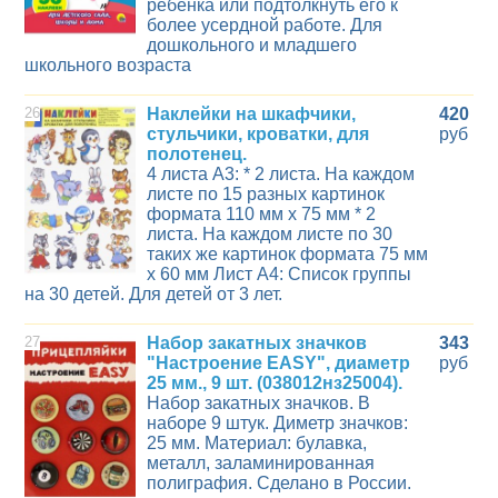
ребёнка или подтолкнуть его к
более усердной работе. Для
дошкольного и младшего
школьного возраста
26
Наклейки на шкафчики,
420
стульчики, кроватки, для
руб
полотенец.
4 листа А3: * 2 листа. На каждом
листе по 15 разных картинок
формата 110 мм х 75 мм * 2
листа. На каждом листе по 30
таких же картинок формата 75 мм
х 60 мм Лист А4: Список группы
на 30 детей. Для детей от 3 лет.
27
Набор закатных значков
343
"Настроение EASY", диаметр
руб
25 мм., 9 шт. (038012нз25004).
Набор закатных значков. В
наборе 9 штук. Диметр значков:
25 мм. Материал: булавка,
металл, заламинированная
полиграфия. Сделано в России.