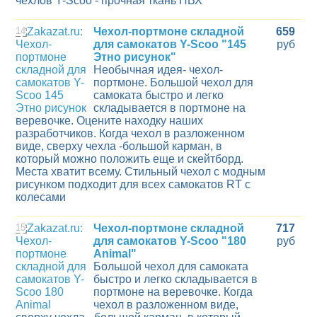
чехлов Y-Scoo - прочная ткань ПВХ
14
Чехол-портмоне складной
659
для самокатов Y-Scoo "145
руб
Этно рисунок"
Необычная идея- чехол-
портмоне. Большой чехол для
самоката быстро и легко
складывается в портмоне на
веревочке. Оцените находку наших
разработчиков. Когда чехол в разложенном
виде, сверху чехла -большой карман, в
который можно положить еще и скейтборд.
Места хватит всему. Стильный чехол с модным
рисунком подходит для всех самокатов RT с
колесами
15
Чехол-портмоне складной
717
для самокатов Y-Scoo "180
руб
Animal"
Большой чехол для самоката
быстро и легко складывается в
портмоне на веревочке. Когда
чехол в разложенном виде,