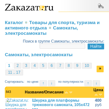
Каталог
Товары для спорта, туризма и
активного отдыха
Самокаты,
электросамокаты
Поиск в группе Самокаты, электросамокаты:
Самокаты, электросамокаты
1
2
3
4
5
6
7
8
9
10
»
11 .. 17
Сортировать:
по цене:
по популярности:
↑
↓
↑
↓
Цена
843
Название/Описание
1
Шкурка для платформы
400
трюкового самоката, 105x472
руб