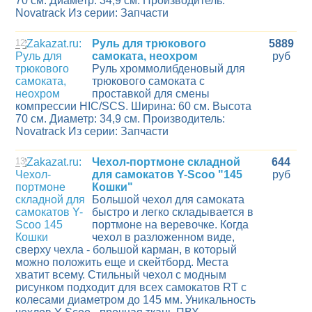
70 см. Диаметр: 34,9 см. Производитель:
Novatrack Из серии: Запчасти
12
Руль для трюкового
5889
самоката, неохром
руб
Руль хроммолибденовый для
трюкового самоката с
проставкой для смены
компрессии HIC/SCS. Ширина: 60 см. Высота
70 см. Диаметр: 34,9 см. Производитель:
Novatrack Из серии: Запчасти
13
Чехол-портмоне складной
644
для самокатов Y-Scoo "145
руб
Кошки"
Большой чехол для самоката
быстро и легко складывается в
портмоне на веревочке. Когда
чехол в разложенном виде,
сверху чехла - большой карман, в который
можно положить еще и скейтборд. Места
хватит всему. Стильный чехол с модным
рисунком подходит для всех самокатов RT с
колесами диаметром до 145 мм. Уникальность