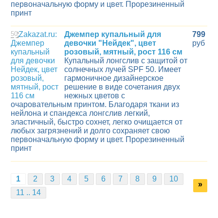
первоначальную форму и цвет. Прорезиненный
принт
50
Джемпер купальный для
799
девочки "Нейдек", цвет
руб
розовый, мятный, рост 116 см
Купальный лонгслив с защитой от
солнечных лучей SPF 50. Имеет
гармоничное дизайнерское
решение в виде сочетания двух
нежных цветов с
очаровательным принтом. Благодаря ткани из
нейлона и спандекса лонгслив легкий,
эластичный, быстро сохнет, легко очищается от
любых загрязнений и долго сохраняет свою
первоначальную форму и цвет. Прорезиненный
принт
1
2
3
4
5
6
7
8
9
10
»
11 .. 14