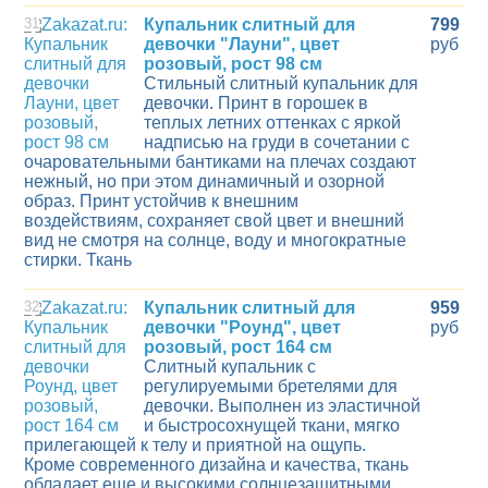
31
Купальник слитный для
799
девочки "Лауни", цвет
руб
розовый, рост 98 см
Стильный слитный купальник для
девочки. Принт в горошек в
теплых летних оттенках с яркой
надписью на груди в сочетании с
очаровательными бантиками на плечах создают
нежный, но при этом динамичный и озорной
образ. Принт устойчив к внешним
воздействиям, сохраняет свой цвет и внешний
вид не смотря на солнце, воду и многократные
стирки. Ткань
32
Купальник слитный для
959
девочки "Роунд", цвет
руб
розовый, рост 164 см
Слитный купальник с
регулируемыми бретелями для
девочки. Выполнен из эластичной
и быстросохнущей ткани, мягко
прилегающей к телу и приятной на ощупь.
Кроме современного дизайна и качества, ткань
обладает еще и высокими солнцезащитными