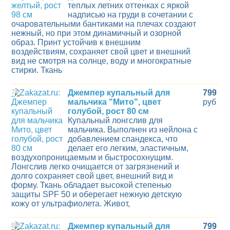
теплых летних оттенках с яркой
надписью на груди в сочетании с
очаровательными бантиками на плечах создают
нежный, но при этом динамичный и озорной
образ. Принт устойчив к внешним
воздействиям, сохраняет свой цвет и внешний
вид не смотря на солнце, воду и многократные
стирки. Ткань
7
Джемпер купальный для
799
мальчика "Мито", цвет
руб
голубой, рост 80 см
Купальный лонгслив для
мальчика. Выполнен из нейлона с
добавлением спандекса, что
делает его легким, эластичным,
воздухопроницаемым и быстросохнущим.
Лонгслив легко очищается от загрязнений и
долго сохраняет свой цвет, внешний вид и
форму. Ткань обладает высокой степенью
защиты SPF 50 и оберегает нежную детскую
кожу от ультрафиолета. Живот,
8
Джемпер купальный для
799