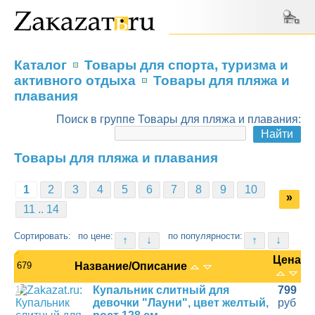
Каталог
Товары для спорта, туризма и
активного отдыха
Товары для пляжа и
плавания
Поиск в группе Товары для пляжа и плавания:
Товары для пляжа и плавания
1
2
3
4
5
6
7
8
9
10
»
11 .. 14
Сортировать:
по цене:
по популярности:
↑
↓
↑
↓
Цена
679
Название/Описание
1
Купальник слитный для
799
девочки "Лауни", цвет желтый,
руб