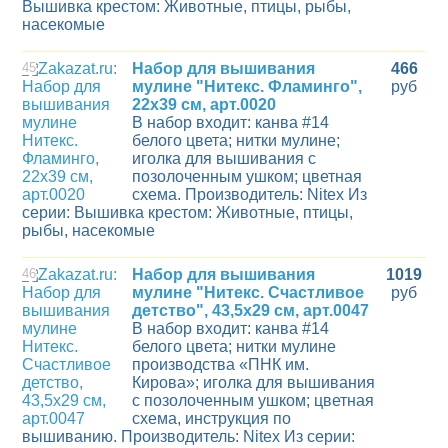
Вышивка крестом: Животные, птицы, рыбы,
насекомые
45
Набор для вышивания
466
мулине "Нитекс. Фламинго",
руб
22х39 см, арт.0020
В набор входит: канва #14
белого цвета; нитки мулине;
иголка для вышивания с
позолоченным ушком; цветная
схема. Производитель: Nitex Из
серии: Вышивка крестом: Животные, птицы,
рыбы, насекомые
46
Набор для вышивания
1019
мулине "Нитекс. Счастливое
руб
детство", 43,5х29 см, арт.0047
В набор входит: канва #14
белого цвета; нитки мулине
производства «ПНК им.
Кирова»; иголка для вышивания
с позолоченным ушком; цветная
схема, инструкция по
вышиванию. Производитель: Nitex Из серии: