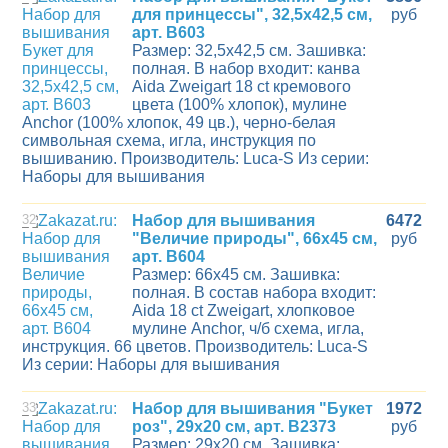
для принцессы", 32,5х42,5 см,
руб
арт. B603
Размер: 32,5х42,5 см. Зашивка:
полная. В набор входит: канва
Aida Zweigart 18 ct кремового
цвета (100% хлопок), мулине
Anchor (100% хлопок, 49 цв.), черно-белая
символьная схема, игла, инструкция по
вышиванию. Производитель: Luca-S Из серии:
Наборы для вышивания
32
Набор для вышивания
6472
"Величие природы", 66х45 см,
руб
арт. B604
Размер: 66х45 см. Зашивка:
полная. В состав набора входит:
Aida 18 ct Zweigart, хлопковое
мулине Anchor, ч/б схема, игла,
инструкция. 66 цветов. Производитель: Luca-S
Из серии: Наборы для вышивания
33
Набор для вышивания "Букет
1972
роз", 29х20 см, арт. B2373
руб
Размер: 29х20 см. Зашивка: