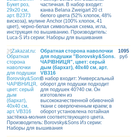
частичная. В набор входит:
канва Belana Zweigart 20 ct
белого цвета (52% хлопок, 48%
вискоза), мулине Anchor (100% хлопок, 41
цвет), черно-белая символьная схема, игла,
инструкция по вышиванию. Производитель:
Luca-S Из серии: Наборы для вышивания
34
Обратная сторона наволочки
1095
для подушки "Borovsky&Sons.
руб
ЧАРIВНИЦЯ", цвет: серый
дым (бархат), 40х40 см, арт.
VB316
В набор входит: Универсальный
оборот для подушки подходит
для подушек 40?40 см. Он
изготовлен из
высококачественной обивочной
ткани с оверлоченным краем; в
оборот установлена потайная
застёжка-молния соответствующего цвета.
Производитель: Borovsky&Sons Из серии:
Наборы для вышивания