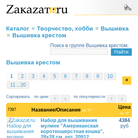
Каталог
Творчество, хобби
Вышивка
Вышивка крестом
Поиск в группе Вышивка крестом:
Вышивка крестом
1
2
3
4
5
6
7
8
9
10
»
11 .. 20
Сортировать:
по цене:
по популярности:
↑
↓
↑
↓
Цена
7397
Название/Описание
1
Набор для вышивания
4384
мулине "Американская
руб
короткошерстная кошка",
28х28 см, арт. 20912