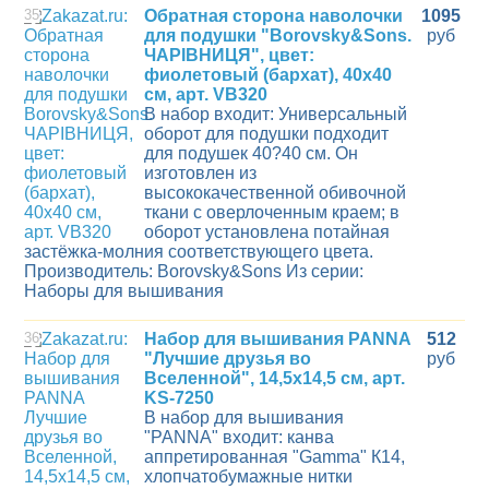
35
Обратная сторона наволочки
1095
для подушки "Borovsky&Sons.
руб
ЧАРIВНИЦЯ", цвет:
фиолетовый (бархат), 40х40
см, арт. VB320
В набор входит: Универсальный
оборот для подушки подходит
для подушек 40?40 см. Он
изготовлен из
высококачественной обивочной
ткани с оверлоченным краем; в
оборот установлена потайная
застёжка-молния соответствующего цвета.
Производитель: Borovsky&Sons Из серии:
Наборы для вышивания
36
Набор для вышивания PANNA
512
"Лучшие друзья во
руб
Вселенной", 14,5x14,5 см, арт.
KS-7250
В набор для вышивания
"PANNA" входит: канва
аппретированная "Gamma" К14,
хлопчатобумажные нитки