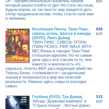
Он – профессиональный грабитель банков,
руб
который решил отойти от дел. Но стать честным,
будучи вором, не так просто: ему придется дать
отпор продажным копам, чтобы спасти своё имя
и любимую.
4
Коллекция Линча: Твин Пикс:
848
сквозь огонь. Шоссе в никуда
руб
(2DVD). Линч Дэвид
ТВИН ПИКС: СКВОЗЬ ОГОНЬ
(TWIN PEAKS: FIRE WALK WITH
ME) Жизнь в городке Твин Пике
сплошная идиллия. Но на самом
деле здесь всё совсем те то, чем
кажется, и многим есть что
скрывать. Агенты ФБР, расследующие убийство
Терезы Бенкс, сталкиваются с загадочными
знакам и погружаются в мир мистической
реальности. Именно здесь сокрыта разгадка
самых
5
Глубина (DVD). Туи Дэвид
515
Звезда "Дневники вампира" и
руб
"Страна тигров" - Мэттью Дэвис;