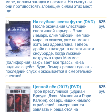
мире, полном загадок и насилия. Но смогут ли
они противостоять зловещим силам этих мест,
где
34
На глубине шести футов (DVD).
625
После окончания блестящей
руб
спортивной карьеры Эрик
Лемарк, олимпийский чемпион
мира по хоккею, уже не может
жить без адреналина. Теперь
драйв он находит в наркотиках и
сноуборде. Когда лыжный
патруль в горах Маммос
(Калифорния) закрывает все трассы из-за
надвигающейся бури, Лемарк решает сделать
последний спуск и оказывается в смертельной
снежной
35
Цепной пёс (2017) (DVD).
625
Трое преступников (Эдриан
руб
Броуди, Джон Малкович и Рори
Калкин), совершивших немало
ограблений, намереваются
завязать и решаются на