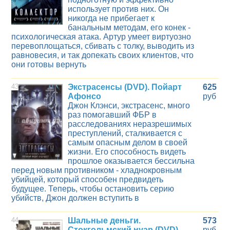
использует против них. Он
никогда не прибегает к
банальным методам, его конек -
психологическая атака. Артур умеет виртуозно
перевоплощаться, сбивать с толку, выводить из
равновесия, и так допекать своих клиентов, что
они готовы вернуть
43
Экстрасенсы (DVD). Пойарт
625
Афонсо
руб
Джон Клэнси, экстрасенс, много
раз помогавший ФБР в
расследованиях неразрешимых
преступлений, сталкивается с
самым опасным делом в своей
жизни. Его способность видеть
прошлое оказывается бессильна
перед новым противником - хладнокровным
убийцей, который способен предвидеть
будущее. Теперь, чтобы остановить серию
убийств, Джон должен вступить в
44
Шальные деньги.
573
Стокгольмский нуар (DVD).
руб