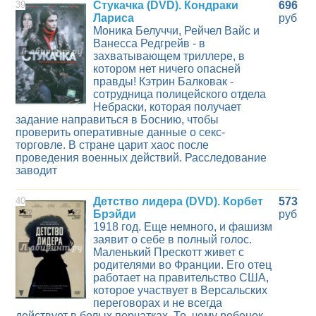
39
Стукачка (DVD). Кондраки
696
Лариса
руб
Моника Белуччи, Рейчел Вайс и
Ванесса Редгрейв - в
захватывающем триллере, в
котором нет ничего опасней
правды! Кэтрин Балковак -
сотрудница полицейского отдела
Небраски, которая получает
задание направиться в Боснию, чтобы
проверить оперативные данные о секс-
торговле. В стране царит хаос после
проведения военных действий. Расследование
заводит
40
Детство лидера (DVD). Корбет
573
Брэйди
руб
1918 год. Еще немного, и фашизм
заявит о себе в полный голос.
Маленький Прескотт живет с
родителями во Франции. Его отец
работает на правительство США,
которое участвует в Версальских
переговорах и не всегда
действует в белых перчатках. То, чему ребенок