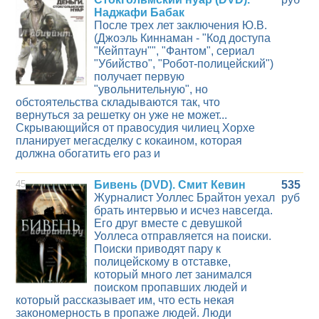
Наджафи Бабак
После трех лет заключения Ю.В.
(Джоэль Киннаман - "Код доступа
"Кейптаун"", "Фантом", сериал
"Убийство", "Робот-полицейский")
получает первую
"увольнительную", но
обстоятельства складываются так, что
вернуться за решетку он уже не может...
Скрывающийся от правосудия чилиец Хорхе
планирует мегасделку с кокаином, которая
должна обогатить его раз и
45
Бивень (DVD). Смит Кевин
535
Журналист Уоллес Брайтон уехал
руб
брать интервью и исчез навсегда.
Его друг вместе с девушкой
Уоллеса отправляется на поиски.
Поиски приводят пару к
полицейскому в отставке,
который много лет занимался
поиском пропавших людей и
который рассказывает им, что есть некая
закономерность в пропаже людей. Люди