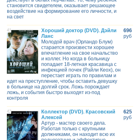
становится свидетелем, оказывает решающее
воздействие на формирование его личности, и
на свет
41
Хороший доктор (DVD). Дэйли
696
Ланс
руб
Молодой врач (Орландо Блум)
старается произвести хорошее
впечатление на свое начальство
и коллег. Но когда в больницу
попадает 18-летная красавица с
инфекцией почек (Райли Кеох), он
перестает играть по правилам и
идет на преступление, чтобы оставить девушку
в больнице на долгий срок. Ложь порождает
ложь, и события быстро выходят из-под
контроля
42
Коллектор (DVD). Красовский
625
Алексей
руб
Артур - мастер своего дела.
Работая только с крупными
должниками, он находит всю их
подноготную и эффективно