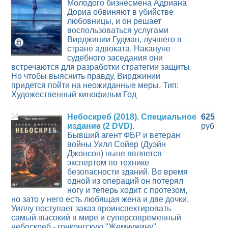
Молодого бизнесмена Адриана
Дориа обвиняют в убийстве
любовницы, и он решает
воспользоваться услугами
Вирджинии Гудман, лучшего в
стране адвоката. Накануне
судебного заседания они
встречаются для разработки стратегии защиты.
Но чтобы выяснить правду, Вирджинии
придется пойти на неожиданные меры. Тип:
Художественный кинофильм Год
24
Небоскреб (2018). Специальное
625
издание (2 DVD).
руб
Бывший агент ФБР и ветеран
войны Уилл Сойер (Дуэйн
Джонсон) ныне является
экспертом по технике
безопасности зданий. Во время
одной из операций он потерял
ногу и теперь ходит с протезом,
но зато у него есть любящая жена и две дочки.
Уиллу поступает заказ проинспектировать
самый высокий в мире и суперсовременный
небоскреб - гонконгскую "Жемчужину".