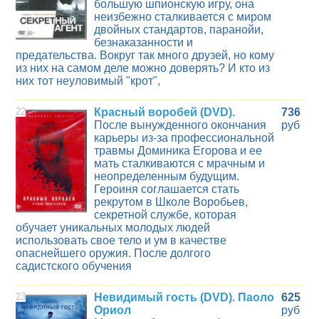
большую шпионскую игру, она
неизбежно сталкивается с миром
двойных стандартов, паранойи,
безнаказанности и
предательства. Вокруг так много друзей, но кому
из них на самом деле можно доверять? И кто из
них тот неуловимый "крот",
22
Красный воробей (DVD).
736
После вынужденного окончания
руб
карьеры из-за профессиональной
травмы Доминика Егорова и ее
мать сталкиваются с мрачным и
неопределенным будущим.
Героиня соглашается стать
рекрутом в Школе Воробьев,
секретной службе, которая
обучает уникальных молодых людей
использовать свое тело и ум в качестве
опаснейшего оружия. После долгого
садистского обучения
23
Невидимый гость (DVD). Паоло
625
Ориол
руб