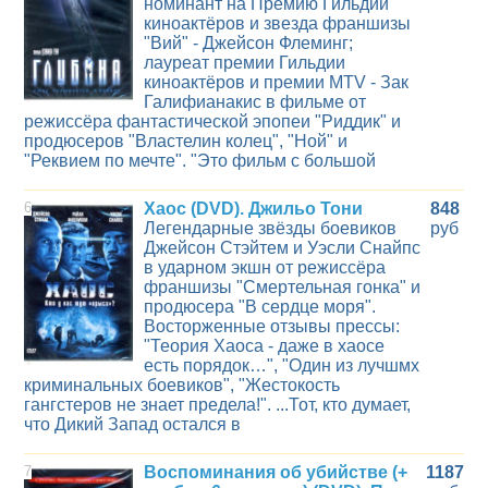
номинант на Премию Гильдии
киноактёров и звезда франшизы
"Вий" - Джейсон Флеминг;
лауреат премии Гильдии
киноактёров и премии MTV - Зак
Галифианакис в фильме от
режиссёра фантастической эпопеи "Риддик" и
продюсеров "Властелин колец", "Ной" и
"Реквием по мечте". "Это фильм с большой
6
Хаос (DVD). Джильо Тони
848
Легендарные звёзды боевиков
руб
Джейсон Стэйтем и Уэсли Снайпс
в ударном экшн от режиссёра
франшизы "Смертельная гонка" и
продюсера "В сердце моря".
Восторженные отзывы прессы:
"Теория Хаоса - даже в хаосе
есть порядок…", "Один из лучшмх
криминальных боевиков", "Жестокость
гангстеров не знает предела!". ...Тот, кто думает,
что Дикий Запад остался в
7
Воспоминания об убийстве (+
1187