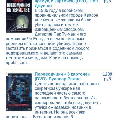
артбук, 6 карточек) (DVD). Пон
руб
Джун-хо
В 1986 году в корейском
провинциальном городе Хвасон
две местные женщины были
убиты одним и тем же
извращённым способом.
Детектив Пак Ту-ман и его
помощник Чо Ён-гу со всем возможным
рвением пытаются найти убийцу. Точнее —
заставить признаться в содеянном любого
подозреваемого, и делают это самыми
жестокими методами. К ним на помощь
прибывает
8
Переводчики + 6 карточек
1239
(DVD). Руансар Режис
руб
Девять переводчиков работают в
секретном бункере над
последней частью самого
нашумевшего бестселлера. Их
изолировали, чтобы не допустить
утечки ожидаемой новинки в
интернет. Но она все-таки
произошла… В составе издания 6