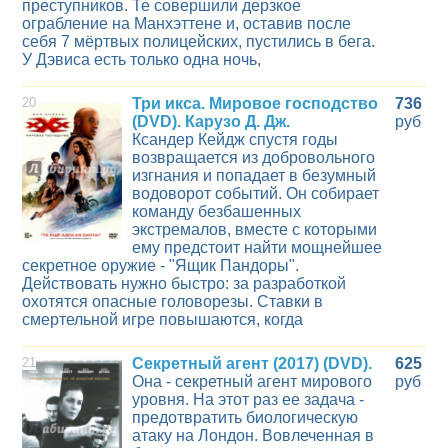
преступников. Те совершили дерзкое
ограбление на Манхэттене и, оставив после
себя 7 мёртвых полицейских, пустились в бега.
У Дэвиса есть только одна ночь,
20
Три икса. Мировое господство
736
(DVD). Карузо Д. Дж.
руб
Ксандер Кейдж спустя годы
возвращается из добровольного
изгнания и попадает в безумный
водоворот событий. Он собирает
команду безбашенных
экстремалов, вместе с которыми
ему предстоит найти мощнейшее
секретное оружие - "Ящик Пандоры".
Действовать нужно быстро: за разработкой
охотятся опасные головорезы. Ставки в
смертельной игре повышаются, когда
21
Секретный агент (2017) (DVD).
625
Она - секретный агент мирового
руб
уровня. На этот раз ее задача -
предотвратить биологическую
атаку на Лондон. Вовлеченная в