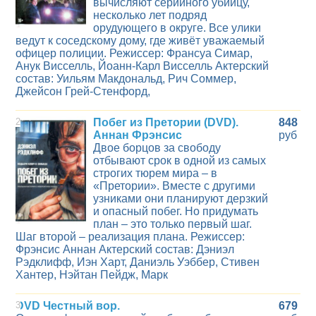
вычисляют серийного убийцу,
несколько лет подряд
орудующего в округе. Все улики
ведут к соседскому дому, где живёт уважаемый
офицер полиции. Режиссер: Франсуа Симар,
Анук Висселль, Йоанн-Карл Висселль Актерский
состав: Уильям Макдональд, Рич Соммер,
Джейсон Грей-Стенфорд,
2
Побег из Претории (DVD).
848
Аннан Фрэнсис
руб
Двое борцов за свободу
отбывают срок в одной из самых
строгих тюрем мира – в
«Претории». Вместе с другими
узниками они планируют дерзкий
и опасный побег. Но придумать
план – это только первый шаг.
Шаг второй – реализация плана. Режиссер:
Фрэнсис Аннан Актерский состав: Дэниэл
Рэдклифф, Иэн Харт, Даниэль Уэббер, Стивен
Хантер, Нэйтан Пейдж, Марк
3
DVD Честный вор.
679