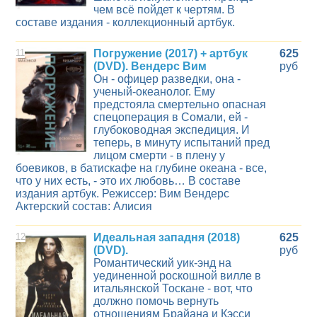
чем всё пойдет к чертям. В
составе издания - коллекционный артбук.
11
Погружение (2017) + артбук
625
(DVD). Вендерс Вим
руб
Он - офицер разведки, она -
ученый-океанолог. Ему
предстояла смертельно опасная
спецоперация в Сомали, ей -
глубоководная экспедиция. И
теперь, в минуту испытаний пред
лицом смерти - в плену у
боевиков, в батискафе на глубине океана - все,
что у них есть, - это их любовь… В составе
издания артбук. Режиссер: Вим Вендерс
Актерский состав: Алисия
12
Идеальная западня (2018)
625
(DVD).
руб
Романтический уик-энд на
уединенной роскошной вилле в
итальянской Тоскане - вот, что
должно помочь вернуть
отношениям Брайана и Кэсси