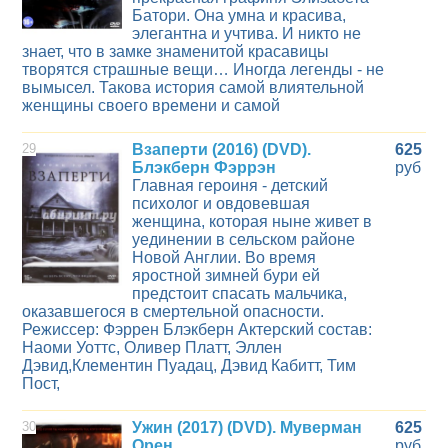
Батори. Она умна и красива,
элегантна и учтива. И никто не
знает, что в замке знаменитой красавицы
творятся страшные вещи… Иногда легенды - не
вымысел. Такова история самой влиятельной
женщины своего времени и самой
29
Взаперти (2016) (DVD).
625
Блэкберн Фэррэн
руб
Главная героиня - детский
психолог и овдовевшая
женщина, которая ныне живет в
уединении в сельском районе
Новой Англии. Во время
яростной зимней бури ей
предстоит спасать мальчика,
оказавшегося в смертельной опасности.
Режиссер: Фэррен Блэкберн Актерский состав:
Наоми Уоттс, Оливер Платт, Эллен
Дэвид,Клементин Пуадац, Дэвид Кабитт, Тим
Пост,
30
Ужин (2017) (DVD). Муверман
625
Орен
руб