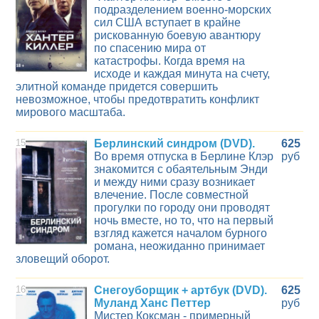
подразделением военно-морских
сил США вступает в крайне
рискованную боевую авантюру
по спасению мира от
катастрофы. Когда время на
исходе и каждая минута на счету,
элитной команде придется совершить
невозможное, чтобы предотвратить конфликт
мирового масштаба.
15
Берлинский синдром (DVD).
625
Во время отпуска в Берлине Клэр
руб
знакомится с обаятельным Энди
и между ними сразу возникает
влечение. После совместной
прогулки по городу они проводят
ночь вместе, но то, что на первый
взгляд кажется началом бурного
романа, неожиданно принимает
зловещий оборот.
16
Снегоуборщик + артбук (DVD).
625
Муланд Ханс Петтер
руб
Мистер Коксман - примерный