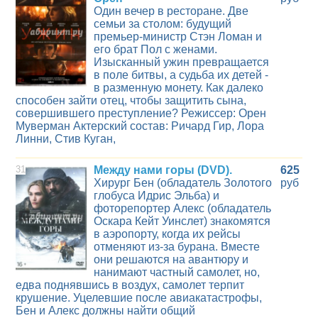
Один вечер в ресторане. Две
семьи за столом: будущий
премьер-министр Стэн Ломан и
его брат Пол с женами.
Изысканный ужин превращается
в поле битвы, а судьба их детей -
в разменную монету. Как далеко
способен зайти отец, чтобы защитить сына,
совершившего преступление? Режиссер: Орен
Муверман Актерский состав: Ричард Гир, Лора
Линни, Стив Куган,
31
Между нами горы (DVD).
625
Хирург Бен (обладатель Золотого
руб
глобуса Идрис Эльба) и
фоторепортер Алекс (обладатель
Оскара Кейт Уинслет) знакомятся
в аэропорту, когда их рейсы
отменяют из-за бурана. Вместе
они решаются на авантюру и
нанимают частный самолет, но,
едва поднявшись в воздух, самолет терпит
крушение. Уцелевшие после авиакатастрофы,
Бен и Алекс должны найти общий