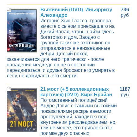
18
Выживший (DVD). Иньярриту
736
Алехандро
руб
История Хью Гласса, траппера,
вместе с сыном приехавшего на
Дикий Запад, чтобы найти здесь
богатство и дом. Заодно с
группой таких же охотников он
отправляется в неизведанные
дебри. Долгий поход
заканчивается для него трагически - после
нападения медведя он не в состоянии
передвигаться, и друзья бросают его умирать в
лесу, не дожидаясь его смерти.
19
21 мост (+ 5 коллекционных
1187
карточек) (DVD). Кирк Брайан
руб
Потомственный полицейский
Андре Дэвис с самыми высокими
показателями раскрываемости
преступлений находится под
внутренним расследованием, но,
тем не менее, его привлекают к
поимке двух опасных