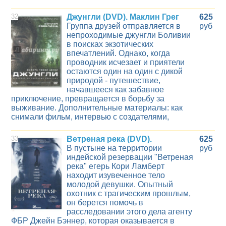
32
Джунгли (DVD). Маклин Грег
625
Группа друзей отправляется в
руб
непроходимые джунгли Боливии
в поисках экзотических
впечатлений. Однако, когда
проводник исчезает и приятели
остаются один на один с дикой
природой - путешествие,
начавшееся как забавное
приключение, превращается в борьбу за
выживание. Дополнительные материалы: как
снимали фильм, интервью с создателями,
33
Ветреная река (DVD).
625
В пустыне на территории
руб
индейской резервации "Ветреная
река" егерь Кори Ламберт
находит изувеченное тело
молодой девушки. Опытный
охотник с трагическим прошлым,
он берется помочь в
расследовании этого дела агенту
ФБР Джейн Бэннер, которая оказывается в