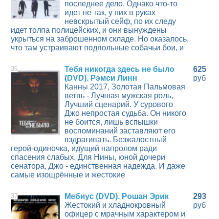
последнее дело. Однако что-то
идет не так, у них в руках
невскрытый сейф, по их следу
идет толпа полицейских, и они вынуждены
укрыться на заброшенном складе. Но оказалось,
что там устраивают подпольные собачьи бои, и
36
Тебя никогда здесь не было
625
(DVD). Рэмси Линн
руб
Канны 2017, Золотая Пальмовая
ветвь - Лучшая мужская роль,
Лучший сценарий. У сурового
Джо непростая судьба. Он никого
не боится, лишь вспышки
воспоминаний заставляют его
вздрагивать. Безжалостный
герой-одиночка, идущий напролом ради
спасения слабых. Для Нины, юной дочери
сенатора, Джо - единственная надежда. И даже
самые изощрённые и жестокие
37
Мебиус (DVD). Рошан Эрик
293
Жестокий и хладнокровный
руб
офицер с мрачным характером и