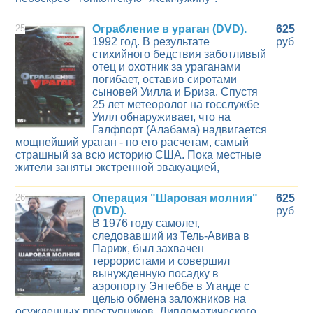
25
Ограбление в ураган (DVD).
625
1992 год. В результате
руб
стихийного бедствия заботливый
отец и охотник за ураганами
погибает, оставив сиротами
сыновей Уилла и Бриза. Спустя
25 лет метеоролог на госслужбе
Уилл обнаруживает, что на
Галфпорт (Алабама) надвигается
мощнейший ураган - по его расчетам, самый
страшный за всю историю США. Пока местные
жители заняты экстренной эвакуацией,
26
Операция "Шаровая молния"
625
(DVD).
руб
В 1976 году самолет,
следовавший из Тель-Авива в
Париж, был захвачен
террористами и совершил
вынужденную посадку в
аэропорту Энтеббе в Уганде с
целью обмена заложников на
осужденных преступников. Дипломатического