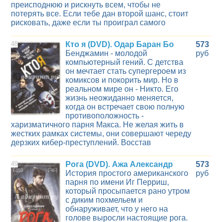
преисподнюю и рискнуть всем, чтобы не
потерять все. Если тебе дан второй шанс, стоит
рисковать, даже если ты проиграл самого
48
Кто я (DVD). Одар Баран Бо
573
Бенджамин - молодой
руб
компьютерный гений. С детства
он мечтает стать супергероем из
комиксов и покорить мир. Но в
реальном мире он - Никто. Его
жизнь неожиданно меняется,
когда он встречает свою полную
противоположность -
харизматичного парня Макса. Не желая жить в
жестких рамках системы, они совершают череду
дерзких кибер-преступлений. Восстав
49
Рога (DVD). Ажа Александр
573
История простого американского
руб
парня по имени Иг Перриш,
который просыпается рано утром
с диким похмельем и
обнаруживает, что у него на
голове выросли настоящие рога.