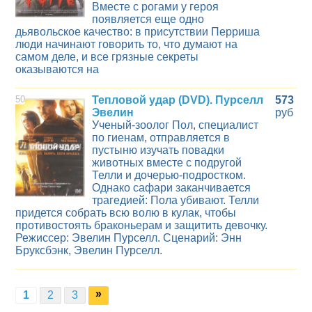
Вместе с рогами у героя
появляется еще одно
дьявольское качество: в присутствии Перриша
люди начинают говорить то, что думают на
самом деле, и все грязные секреты
оказываются на
50
Тепловой удар (DVD). Пурселл
573
Эвелин
руб
Ученый-зоолог Пол, специалист
по гиенам, отправляется в
пустыню изучать повадки
животных вместе с подругой
Телли и дочерью-подростком.
Однако сафари заканчивается
трагедией: Пола убивают. Телли
придется собрать всю волю в кулак, чтобы
противостоять браконьерам и защитить девочку.
Режиссер: Эвелин Пурселл. Сценарий: Энн
Бруксбэнк, Эвелин Пурселл.
»
1
2
3