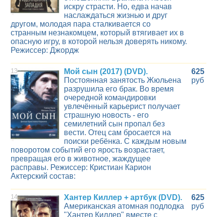
искру страсти. Но, едва начав
наслаждаться жизнью и друг
другом, молодая пара сталкивается со
странным незнакомцем, который втягивает их в
опасную игру, в которой нельзя доверять никому.
Режиссер: Джордж
13
Мой сын (2017) (DVD).
625
Постоянная занятость Жюльена
руб
разрушила его брак. Во время
очередной командировки
увлечённый карьерист получает
страшную новость - его
семилетний сын пропал без
вести. Отец сам бросается на
поиски ребёнка. С каждым новым
поворотом событий его ярость возрастает,
превращая его в животное, жаждущее
расправы. Режиссер: Кристиан Карион
Актерский состав:
14
Хантер Киллер + артбук (DVD).
625
Американская атомная подлодка
руб
"Хантер Киллер" вместе с