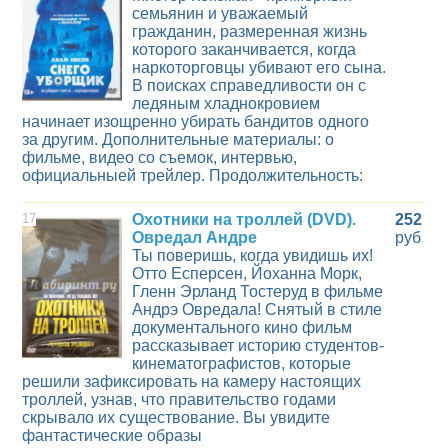
семьянин и уважаемый
гражданин, размеренная жизнь
которого заканчивается, когда
наркоторговцы убивают его сына.
В поисках справедливости он с
ледяным хладнокровием
начинает изощренно убирать бандитов одного
за другим. Дополнительные материалы: о
фильме, видео со съемок, интервью,
официальныей трейлер. Продолжительность:
17
Охотники на троллей (DVD).
252
Овредал Андре
руб
Ты поверишь, когда увидишь их!
Отто Есперсен, Йоханна Морк,
Гленн Эрланд Тостеруд в фильме
Андрэ Овредала! Снятый в стиле
документального кино фильм
рассказывает историю студентов-
кинематографистов, которые
решили зафиксировать на камеру настоящих
троллей, узнав, что правительство годами
скрывало их существование. Вы увидите
фантастические образы