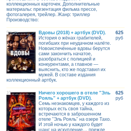
коллекционных карточек. Дополнительные
материалы: презентация фильма прессе,
фотогалерея, трейлер. Жанр: триллер
Производство:
9
Вдовы (2018) + артбук (DVD).
625
История о жёнах грабителей,
руб
погибших при неудачном налёте.
Новоиспечённые вдовы берутся
сами закончить начатое,
разобраться с полицией и
конкурентами, а главное —
выяснить, кто же подставил их
мужей. В составе издания
коллекционный артбук.
10
Ничего хорошего в отеле "Эль
625
Рояль" + артбук (DVD).
руб
Семь незнакомцев, у каждого из
которых есть своя тайна,
встречаются в заброшенном
отеле "Эль Рояль" на озере Тахо.
И этой ночью у каждого будет
шанс на искупление… прежде