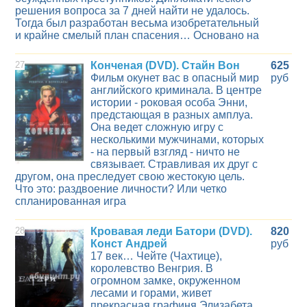
решения вопроса за 7 дней найти не удалось.
Тогда был разработан весьма изобретательный
и крайне смелый план спасения… Основано на
27
Конченая (DVD). Стайн Вон
625
Фильм окунет вас в опасный мир
руб
английского криминала. В центре
истории - роковая особа Энни,
предстающая в разных амплуа.
Она ведет сложную игру с
несколькими мужчинами, которых
- на первый взгляд - ничто не
связывает. Стравливая их друг с
другом, она преследует свою жестокую цель.
Что это: раздвоение личности? Или четко
спланированная игра
28
Кровавая леди Батори (DVD).
820
Конст Андрей
руб
17 век… Чейте (Чахтице),
королевство Венгрия. В
огромном замке, окруженном
лесами и горами, живет
прекрасная графиня Элизабета