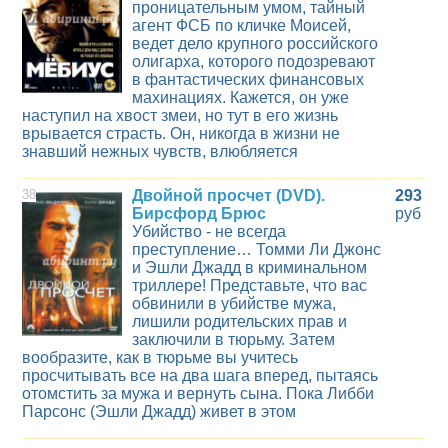
проницательным умом, тайный
агент ФСБ по кличке Моисей,
ведет дело крупного российского
олигарха, которого подозревают
в фантастических финансовых
махинациях. Кажется, он уже
наступил на хвост змеи, но тут в его жизнь
врывается страсть. Он, никогда в жизни не
знавший нежных чувств, влюбляется
38
Двойной просчет (DVD).
293
Бирсфорд Брюс
руб
Убийство - не всегда
преступление… Томми Ли Джонс
и Эшли Джадд в криминальном
триллере! Представьте, что вас
обвинили в убийстве мужа,
лишили родительских прав и
заключили в тюрьму. Затем
вообразите, как в тюрьме вы учитесь
просчитывать все на два шага вперед, пытаясь
отомстить за мужа и вернуть сына. Пока Либби
Парсонс (Эшли Джадд) живет в этом