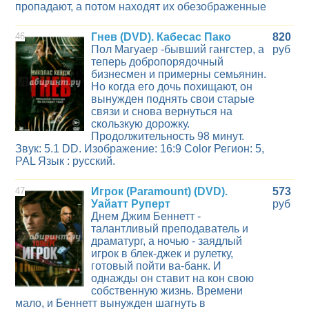
пропадают, а потом находят их обезображенные
46
Гнев (DVD). Кабесас Пако
820
Пол Магуаер -бывший гангстер, а
руб
теперь добропорядочный
бизнесмен и примерны семьянин.
Но когда его дочь похищают, он
вынужден поднять свои старые
связи и снова вернуться на
скользкую дорожку.
Продолжительность 98 минут.
Звук: 5.1 DD. Изображение: 16:9 Color Регион: 5,
PAL Язык : русский.
47
Игрок (Paramount) (DVD).
573
Уайатт Руперт
руб
Днем Джим Беннетт -
талантливый преподаватель и
драматург, а ночью - заядлый
игрок в блек-джек и рулетку,
готовый пойти ва-банк. И
однажды он ставит на кон свою
собственную жизнь. Времени
мало, и Беннетт вынужден шагнуть в