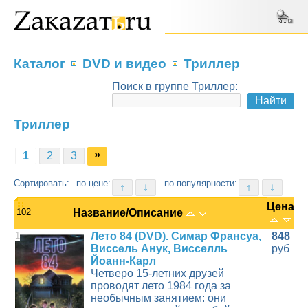
Каталог
DVD и видео
Триллер
Поиск в группе Триллер:
Триллер
»
1
2
3
Сортировать:
по цене:
по популярности:
↑
↓
↑
↓
Цена
102
Название/Описание
1
Лето 84 (DVD). Симар Франсуа,
848
Виссель Анук, Висселль
руб
Йоанн-Карл
Четверо 15-летних друзей
проводят лето 1984 года за
необычным занятием: они