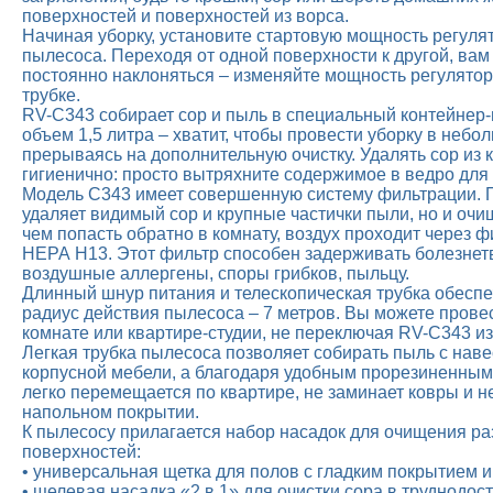
поверхностей и поверхностей из ворса.
Начиная уборку, установите стартовую мощность регуля
пылесоса. Переходя от одной поверхности к другой, вам
постоянно наклоняться – изменяйте мощность регулятор
трубке.
RV-С343 собирает сор и пыль в специальный контейнер-
объем 1,5 литра – хватит, чтобы провести уборку в небо
прерываясь на дополнительную очистку. Удалять сор из 
гигиенично: просто вытряхните содержимое в ведро для
Модель С343 имеет совершенную систему фильтрации. П
удаляет видимый сор и крупные частички пыли, но и очи
чем попасть обратно в комнату, воздух проходит через ф
НЕРА Н13. Этот фильтр способен задерживать болезнет
воздушные аллергены, споры грибков, пыльцу.
Длинный шнур питания и телескопическая трубка обесп
радиус действия пылесоса – 7 метров. Вы можете прове
комнате или квартире-студии, не переключая RV-С343 из 
Легкая трубка пылесоса позволяет собирать пыль с нав
корпусной мебели, а благодаря удобным прорезиненным
легко перемещается по квартире, не заминает ковры и н
напольном покрытии.
К пылесосу прилагается набор насадок для очищения р
поверхностей:
• универсальная щетка для полов с гладким покрытием и
• щелевая насадка «2 в 1» для очистки сора в труднодос