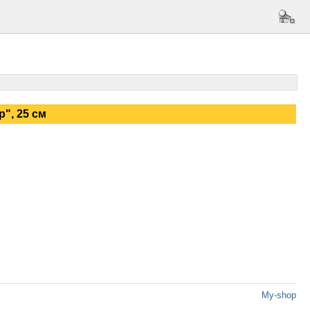
", 25 см
My-shop