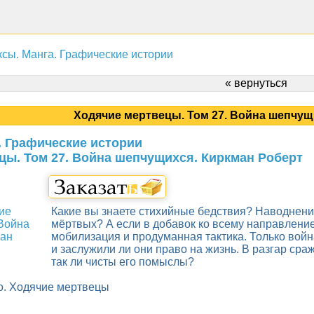
сы. Манга. Графические истории
« вернуться
Ходячие мертвецы. Том 27. Война шепчущ
. Графические истории
цы. Том 27. Война шепчущихся. Киркман Роберт
Какие вы знаете стихийные бедствия? Наводнени
мёртвых? А если в добавок ко всему направление
мобилизация и продуманная тактика. Только войн
и заслужили ли они право на жизнь. В разгар сра
так ли чисты его помыслы?
о. Ходячие мертвецы