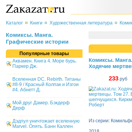
Каталог
Книги
Художественная литература
Комик
Комиксы. Манга.
Графические истории
Популярные товары
Комиксы. Манга
Аквамен. Книга 4. Море бурь.
Ходячие мертве
Паркер Дж.
233
руб
Вселенная DC. Rebirth. Титаны
#8-9 / Красный Колпак и Изгои
#4. Абнетт Д.
Мой друг Дамер. Бэкдерф
Дерф
Из серии: Комильф
Дэдпул уничтожает вселенную
Marvel. Опять. Банн Каллен
2018