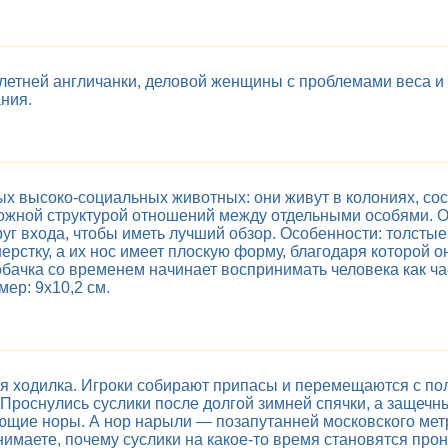
летней англичанки, деловой женщины с проблемами веса и 
ния.
х высоко-социальных животных: они живут в колониях, сос
ложной структурой отношений между отдельными особями. 
уг входа, чтобы иметь лучший обзор. Особенности: толстые
ерстку, а их нос имеет плоскую форму, благодаря которой 
ачка со временем начинает воспринимать человека как част
ер: 9x10,2 см.
 ходилка. Игроки собирают припасы и перемещаются с пол
 Проснулись суслики после долгой зимней спячки, а защеч
нющие норы. А нор нарыли — позапутанней московского мет
имаете, почему суслики на какое-то время становятся про