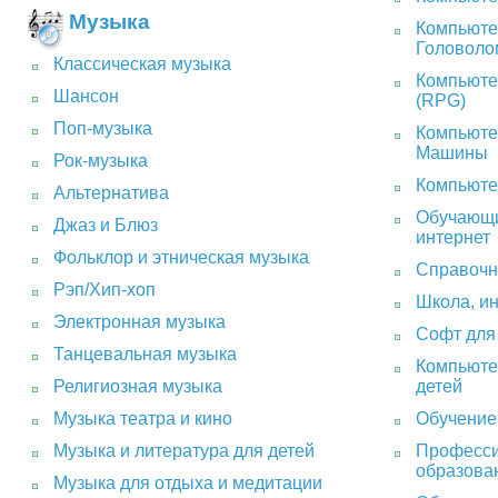
Музыка
Компьюте
Головоло
Классическая музыка
Компьюте
Шансон
(RPG)
Поп-музыка
Компьюте
Машины
Рок-музыка
Компьюте
Альтернатива
Обучающи
Джаз и Блюз
интернет
Фольклор и этническая музыка
Справочн
Рэп/Хип-хоп
Школа, и
Электронная музыка
Софт для
Танцевальная музыка
Компьюте
детей
Религиозная музыка
Обучение
Музыка театра и кино
Професси
Музыка и литература для детей
образова
Музыка для отдыха и медитации