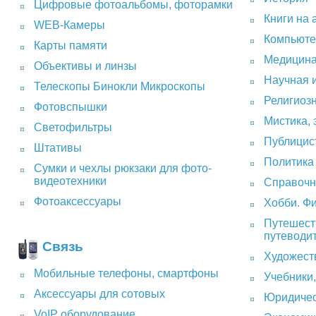
Цифровые фотоальбомы, фоторамки
Книги на 
WEB-Камеры
Компьюте
Карты памяти
Медицина
Объективы и линзы
Научная и
Телескопы Бинокли Микроскопы
Религиоз
Фотовспышки
Мистика, 
Светофильтры
Публицис
Штативы
Политика
Сумки и чехлы рюкзаки для фото-
видеотехники
Справочн
Фотоаксессуары
Хобби. Ф
Путешеств
путеводи
Cвязь
Художест
Мобильные телефоны, смартфоны
Учебники,
Аксессуары для сотовых
Юридичес
VoIP оборудование