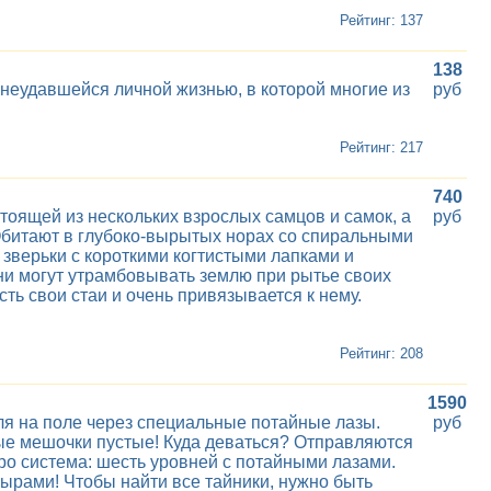
Рейтинг: 137
138
неудавшейся личной жизнью, в которой многие из
руб
Рейтинг: 217
740
тоящей из нескольких взрослых самцов и самок, а
руб
Обитают в глубоко-вырытых норах со спиральными
 зверьки с короткими когтистыми лапками и
они могут утрамбовывать землю при рытье своих
ь свои стаи и очень привязывается к нему.
Рейтинг: 208
1590
я на поле через специальные потайные лазы.
руб
ные мешочки пустые! Куда деваться? Отправляются
ро система: шесть уровней с потайными лазами.
нырами! Чтобы найти все тайники, нужно быть