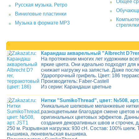
Общее ср
Русская музыка. Ретро
Обучающи
Виниловые пластинки
Компьюте
Музыка в формате MP3
стрелялк
1
Карандаш акварельный "Albrecht D?rer"
На протяжении многих лет художники все
яркие цвета. Они идеально подходят дл
снижает нагрузку на запястье. Даже после
Ударопрочный грифель. Цвет: 186 террак
Производитель: Faber-Castell
Из серии: Карандаши цветные
2
Нитки "SumikoThread", цвет: №508, арт
Уникальные шелковые меланжевые нитки-э
разноцветными благодаря смене цветов ни
оригинальных цветовых эффектов. Данные 
создания декоративных швов и строчек, д
250 м. Разрывная нагрузка: 930 сН. Состав: 100% шелк
вышивка, люневильская вышивка.