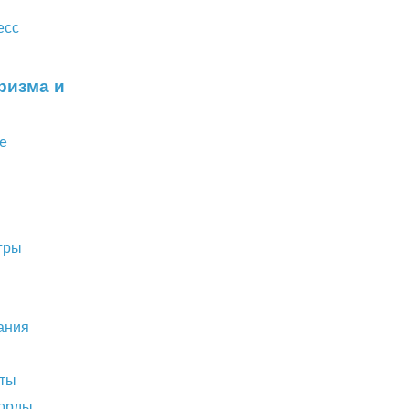
есс
ризма и
е
гры
ания
аты
орды,