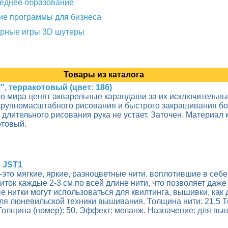
еднее образование
е программы для бизнеса
рные игры 3D шутеры
и
Товары из каталога
, терракотовый (цвет: 186)
го мира ценят акварельные карандаши за их исключительны
я крупномасштабного рисования и быстрого закрашивания
 длительного рисования рука не устает. Заточен. Материал
отовый.
. JST1
то мягкие, яркие, разноцветные нити, воплотившие в себе
ток каждые 2-3 см.по всей длине нити, что позволяет даж
нитки могут использоваться для квилтинга, вышивки, как 
ля люневильской техники вышивания. Толщина нити: 21,5 Те
. Толщина (номер): 50. Эффект: меланж. Назначение: для в