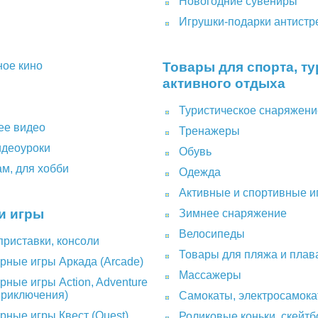
Новогодние сувениры
Игрушки-подарки антистр
Товары для спорта, ту
ое кино
активного отдыха
Туристическое снаряжени
е видео
Тренажеры
идеоуроки
Обувь
м, для хобби
Одежда
Активные и спортивные и
и игры
Зимнее снаряжение
Велосипеды
приставки, консоли
Товары для пляжа и плав
рные игры Аркада (Arcade)
Массажеры
ные игры Action, Adventure
Приключения)
Самокаты, электросамок
рные игры Квест (Quest)
Роликовые коньки, скейтб