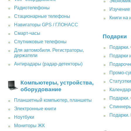
Экономик
Радиотелефоны
Изучение
Стационарные телефоны
Книги на 
Навигаторы GPS / ГЛОНАСС
Смарт-часы
Подарки
Спутниковые телефоны
Подарки.
Для автомобиля. Регистраторы,
держатели
Подарки 
Антирадары (радар-детекторы)
Подарочн
Промо-су
Статуэтк
Компьютеры, устройства,
оборудование
Календар
Подарки.
Планшетный компьютер, планшеты
Спиннер
Электронные книги
Подарки. 
Ноутбуки
Мониторы ЖК