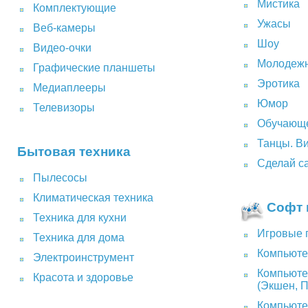
Мистика
Комплектующие
Ужасы
Веб-камеры
Шоу
Видео-очки
Молодежн
Графические планшеты
Эротика
Медиаплееры
Юмор
Телевизоры
Обучающе
Танцы. В
Бытовая техника
Сделай са
Пылесосы
Климатическая техника
Софт 
Техника для кухни
Игровые 
Техника для дома
Компьюте
Электроинструмент
Компьютер
Красота и здоровье
(Экшен, 
Компьюте