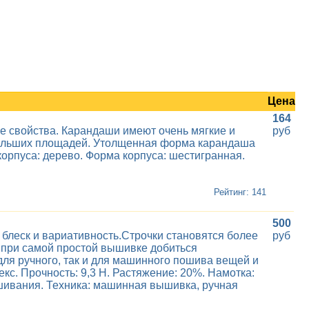
Цена
164
е свойства. Карандаши имеют очень мягкие и
руб
 больших площадей. Утолщенная форма карандаша
 корпуса: дерево. Форма корпуса: шестигранная.
Рейтинг: 141
500
 блеск и вариативность.Строчки становятся более
руб
е при самой простой вышивке добиться
для ручного, так и для машинного пошива вещей и
кс. Прочность: 9,3 Н. Растяжение: 20%. Намотка:
ышивания. Техника: машинная вышивка, ручная