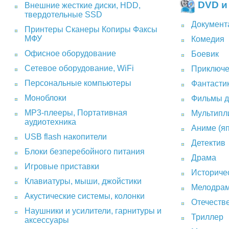
DVD и
Внешние жесткие диски, HDD,
твердотельные SSD
Документ
Принтеры Сканеры Копиры Факсы
МФУ
Комедия
Офисное оборудование
Боевик
Сетевое оборудование, WiFi
Приключ
Персональные компьютеры
Фантасти
Моноблоки
Фильмы д
MP3-плееры, Портативная
Мультипл
аудиотехника
Аниме (я
USB flash накопители
Детектив
Блоки безперебойного питания
Драма
Игровые приставки
Историче
Клавиатуры, мыши, джойстики
Мелодра
Акустические системы, колонки
Отечеств
Наушники и усилители, гарнитуры и
Триллер
аксессуары