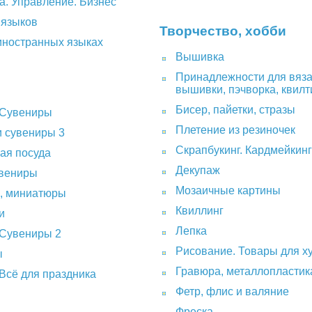
а. Управление. Бизнес
 языков
Творчество, хобби
иностранных языках
Вышивка
Принадлежности для вяза
вышивки, пэчворка, квилт
Бисер, пайетки, стразы
 Сувениры
Плетение из резиночек
и сувениры 3
Скрапбукинг. Кардмейкинг
ая посуда
Декупаж
вениры
Мозаичные картины
и, миниатюры
Квиллинг
и
Лепка
 Сувениры 2
Рисование. Товары для х
ы
Гравюра, металлопластик
Всё для праздника
Фетр, флис и валяние
Фреска