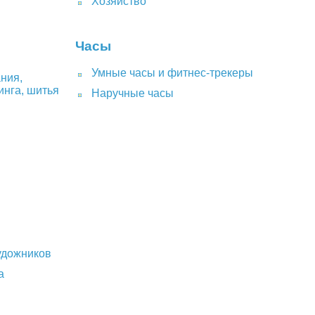
Хозяйство
Часы
Умные часы и фитнес-трекеры
ния,
инга, шитья
Наручные часы
удожников
а