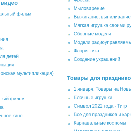
 видео
Мыловарение
альный фильм
Выжигание, выпиливание
Мягкая игрушка своими р
Сборные модели
ения
Модели радиоуправляем
ка
Флористика
ля детей
Создание украшений
икация
понская мультипликация)
Товары для праздник
1 января. Товары на Нов
Ёлочные игрушки
ский фильм
Символ 2022 года - Тигр
ма
Всё для праздников и ка
енное кино
Карнавальные костюмы