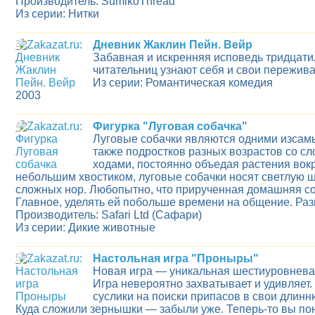
Производитель: SumikoThread
Из серии: Нитки
3
Дневник Жаклин Пейн. Вейр
Забавная и искренняя исповедь тридцати
читательниц узнают себя и свои пережива
Из серии: Романтическая комедия
2003
4
Фигурка "Луговая собачка"
Луговые собачки являются одними изсамы
также подростков разных возрастов со с
ходами, постоянно объедая растения вокр
небольшим хвостиком, луговые собачки носят светлую ш
сложных нор. Любопытно, что прирученная домашняя соб
Главное, уделять ей побольше времени на общение. Разм
Производитель: Safari Ltd (Сафари)
Из серии: Дикие животные
5
Настольная игра "Проныры"
Новая игра — уникальная шестиуровневая
Игра невероятно захватывает и удивляет.
суслики на поиски припасов в свои длин
Куда сложили зернышки — забыли уже. Теперь-то вы пон