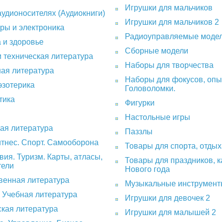
Игрушки для мальчиков
аудионосителях (Аудиокниги)
Игрушки для мальчиков 2
ры и электроника
Радиоуправляемые моде
 и здоровье
Сборные модели
 техническая литература
Наборы для творчества
ная литература
Наборы для фокусов, опы
эзотерика
Головоломки.
тика
Фигурки
Настольные игры
ая литература
Паззлы
итнес. Спорт. Самооборона
Товары для спорта, отдых
ия. Туризм. Карты, атласы,
Товары для праздников, 
тели
Нового года
венная литература
Музыкальные инструмен
 Учебная литература
Игрушки для девочек 2
кая литература
Игрушки для малышей 2